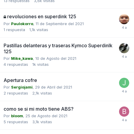
13
respuestas
3,6k
visitas
revoluciones en superdink 125
Por
Paulokorro
,
11 de Septiembre del 2021
1
respuesta
1,1k
visitas
Pastillas delanteras y traseras Kymco Superdinlk
125
Por
Mike_kawa
,
10 de Agosto del 2021
4
respuestas
1k
visitas
Apertura cofre
Por
Sergiojami
,
29 de Abril del 2021
2
respuestas
2,1k
visitas
como se si mi moto tiene ABS?
Por
bloom
,
25 de Agosto del 2021
5
respuestas
3,1k
visitas