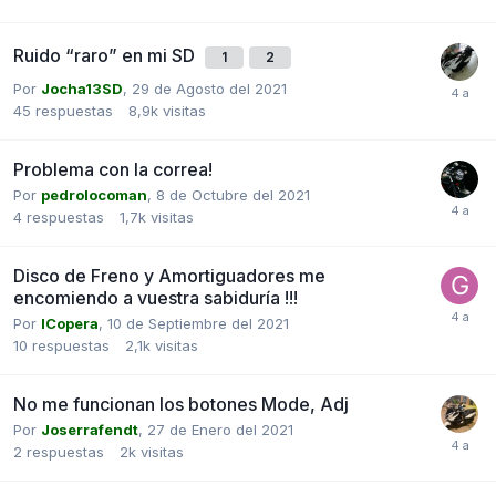
Ruido “raro” en mi SD
1
2
Por
Jocha13SD
,
29 de Agosto del 2021
45
respuestas
8,9k
visitas
Problema con la correa!
Por
pedrolocoman
,
8 de Octubre del 2021
4
respuestas
1,7k
visitas
Disco de Freno y Amortiguadores me
encomiendo a vuestra sabiduría !!!
Por
ICopera
,
10 de Septiembre del 2021
10
respuestas
2,1k
visitas
No me funcionan los botones Mode, Adj
Por
Joserrafendt
,
27 de Enero del 2021
2
respuestas
2k
visitas