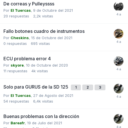
De correas y Pulleyssss
Por
El Tuercas
,
9 de Octubre del 2021
20
respuestas
2,2k
visitas
Fallo botones cuadro de instrumentos
Por
Cheskins
,
15 de Octubre del 2021
0
respuestas
695
visitas
ECU problema error 4
Por
skyore
,
10 de Octubre del 2020
11
respuestas
4k
visitas
Solo para GURUS de la SD 125
1
2
3
Por
El Tuercas
,
27 de Agosto del 2021
54
respuestas
6,4k
visitas
Buenas problemas con la dirección
Por
Bareafr
,
19 de Julio del 2021