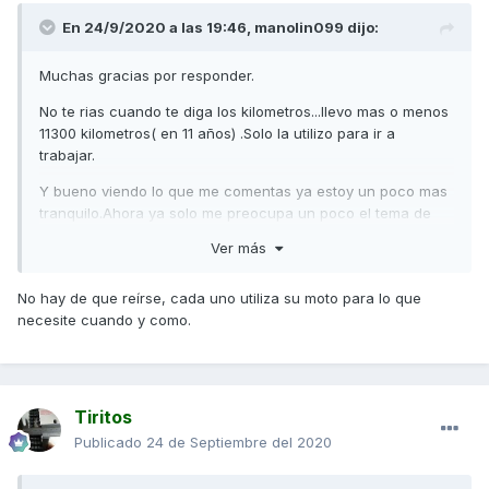
En 24/9/2020 a las 19:46,
manolin099
dijo:
Muchas gracias por responder.
No te rias cuando te diga los kilometros...llevo mas o menos
11300 kilometros( en 11 años) .Solo la utilizo para ir a
trabajar.
Y bueno viendo lo que me comentas ya estoy un poco mas
tranquilo.Ahora ya solo me preocupa un poco el tema de
las temperaturas que ahi no se muy bien como proceder.
Ver más
Si me podeis guiar un poco pues sera de agradecer. Que
ahi hay que tocar muchos palos...
No hay de que reírse, cada uno utiliza su moto para lo que
necesite cuando y como.
Gracias de nuevo.
Tiritos
Publicado
24 de Septiembre del 2020