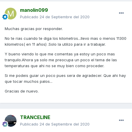
unos dias que al ir o volver del trabajo ( son 3 kilometros) se
manolin099
sube el indicador de la temperatura al 2 ( lo que nunca...ni
en verano). Esta mañana aprovechando que queria
Publicado
24 de Septiembre del 2020
hecharle gasolina y demas . Mire el nivel del anticongelante
antes de arrancar,tuve que rellenar un poquito y marche a
Muchas gracias por responder.
la gasolinera y al volver estuve un buen rato con la moto en
No te rias cuando te diga los kilometros...llevo mas o menos 11300
marcha y no se oia nada el electroventilador.(creo que
kilometros( en 11 años) .Solo la utilizo para ir a trabajar.
nunca lo he oido) No subia la temperatura al 3 pero
tampoco entraba el electroventilador.
Y bueno viendo lo que me comentas ya estoy un poco mas
tranquilo.Ahora ya solo me preocupa un poco el tema de las
Pues lo mismo que con el tema del tensor...leyendo por el
temperaturas que ahi no se muy bien como proceder.
foro me ha entrado miedito y no se si deberia mirarle algo a
la moto que no quisiera que petara.
Si me podeis guiar un poco pues sera de agradecer. Que ahi hay
que tocar muchos palos...
Agradecere ayuda/consejo de los expertos del foro.
Gracias de nuevo.
Un saludo.
Y muchas gracias .
TRANCELINE
Publicado
24 de Septiembre del 2020