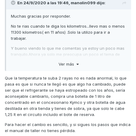
En 24/9/2020 a las 19:46,
manolin099
dijo:
Muchas gracias por responder.
No te rias cuando te diga los kilometros...llevo mas o menos
11300 kilometros( en 11 años) .Solo la utilizo para ir a
trabajar.
Y bueno viendo lo que me comentas ya estoy un poco mas
tranquilo.Ahora ya solo me preocupa un poco el tema de
las temperaturas que ahi no se muy bien como proceder.
Ver más
Si me podeis guiar un poco pues sera de agradecer. Que
ahi hay que tocar muchos palos...
Que la temperatura te suba 2 rayas no es nada anormal, lo que
pasa es que si nunca te llegó es que algo ha cambiado, puede
Gracias de nuevo.
ser que el refrigerante se haya estropeado con los años, sería
aconsejable cambiarlo, compra una botella de 1 litro de
concentrado en el concesionario Kymco y otra botella de agua
destilada en otra tienda y tienes de sobra, ya que solo le cabe
1,25 lt en el circuito incluido el bote de reserva.
Para hacer el cambio es sencillo, y si sigues los pasos que indica
el manual de taller no tienes pérdida.