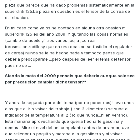
pieza que parece que ha dado problemas sistematicamente en la
superdink 125.La pieza en cuestion es el tensor de la correa de
distribucion.
En mi caso como ya os he contado en alguna otra ocasion mi
superdink 125 es del año 2009 .Y quitando las cosas normales
(cambio de aceite ,filtros varios ,bujia ,correa
transmision,rodillosy que en una ocasion se fastidio el regulador
de carga) nunca se le ha hecho nada y tampoco pense que
deberia preocuparme ...pero despues de leer el tema del tensor
pues no se ...
Siendo la moto del 2009 pensais que deberia aunque solo sea
por precaucion cambiar dicho tensor??
Y ahora la segunda parte del tema (por no poner dos).Llevo unos
dias que al ir o volver del trabajo ( son 3 kilometros) se sube el
indicador de la temperatura al 2 ( lo que nunca...ni en verano).
Esta mañana aprovechando que queria hecharle gasolina y
demas . Mire el nivel del anticongelante antes de arrancar,tuve
que rellenar un poquito y marche a la gasolinera y al volver