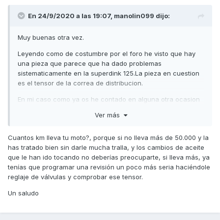
En 24/9/2020 a las 19:07,
manolin099
dijo:
Muy buenas otra vez.
Leyendo como de costumbre por el foro he visto que hay
una pieza que parece que ha dado problemas
sistematicamente en la superdink 125.La pieza en cuestion
es el tensor de la correa de distribucion.
En mi caso como ya os he contado en alguna otra ocasion
mi superdink 125 es del año 2009 .Y quitando las cosas
Ver más
normales (cambio de aceite ,filtros varios ,bujia ,correa
transmision,rodillosy que en una ocasion se fastidio el
Cuantos km lleva tu moto?, porque si no lleva más de 50.000 y la
regulador de carga) nunca se le ha hecho nada y tampoco
has tratado bien sin darle mucha tralla, y los cambios de aceite
pense que deberia preocuparme ...pero despues de leer el
que le han ido tocando no deberías preocuparte, si lleva más, ya
tema del tensor pues no se ...
tenías que programar una revisión un poco más seria haciéndole
Siendo la moto del 2009 pensais que deberia aunque
reglaje de válvulas y comprobar ese tensor.
solo sea por precaucion cambiar dicho tensor??
Un saludo
Y ahora la segunda parte del tema (por no poner dos).Llevo