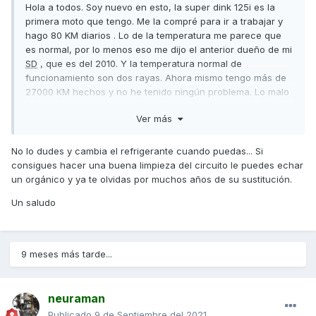
Hola a todos. Soy nuevo en esto, la super dink 125i es la
primera moto que tengo. Me la compré para ir a trabajar y
hago 80 KM diarios . Lo de la temperatura me parece que
es normal, por lo menos eso me dijo el anterior dueño de mi
SD
, que es del 2010. Y la temperatura normal de
funcionamiento son dos rayas. Ahora mismo tengo más de
27000 KM hechos y no he tenido ningún problema. Lo malo
es que llegue a las tres rayas, entonces hay que parar
Ver más
inmediatamente.Lo de cambiar el refrigerante es una buena
idea, yo tendría que hacerlo también, porque supongo que
no lo habran cambiado nunca.
No lo dudes y cambia el refrigerante cuando puedas... Si
consigues hacer una buena limpieza del circuito le puedes echar
Saludos.
un orgánico y ya te olvidas por muchos años de su sustitución.
Un saludo
9 meses más tarde...
neuraman
Publicado
9 de Septiembre del 2021