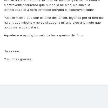
estuve un buen rato con la moto en marcha y no se oia nada el
electroventilador.(creo que nunca lo he oido) No subia la
temperatura al 3 pero tampoco entraba el electroventilador.
Pues lo mismo que con el tema del tensor...leyendo por el foro me
ha entrado miedito y no se si deberia mirarle algo a la moto que
no quisiera que petara.
Agradecere ayuda/consejo de los expertos del foro.
Un saludo.
Y muchas gracias .