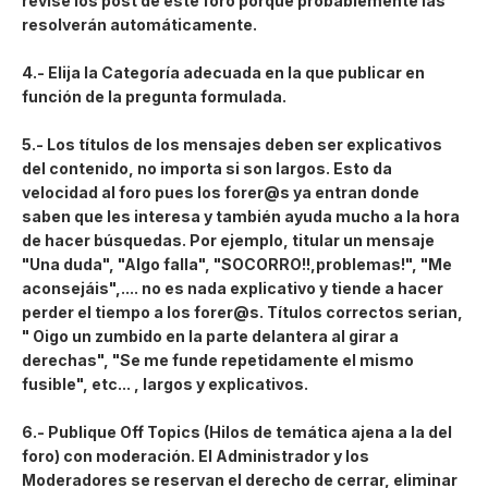
revise los post de este foro porque probablemente las
resolverán automáticamente.
4.- Elija la Categoría adecuada en la que publicar en
función de la pregunta formulada.
5.- Los títulos de los mensajes deben ser explicativos
del contenido, no importa si son largos. Esto da
velocidad al foro pues los forer@s ya entran donde
saben que les interesa y también ayuda mucho a la hora
de hacer búsquedas. Por ejemplo, titular un mensaje
"Una duda", "Algo falla", "SOCORRO!!,problemas!", "Me
aconsejáis",.... no es nada explicativo y tiende a hacer
perder el tiempo a los forer@s. Títulos correctos serian,
" Oigo un zumbido en la parte delantera al girar a
derechas", "Se me funde repetidamente el mismo
fusible", etc... , largos y explicativos.
6.- Publique Off Topics (Hilos de temática ajena a la del
foro) con moderación. El Administrador y los
Moderadores se reservan el derecho de cerrar, eliminar