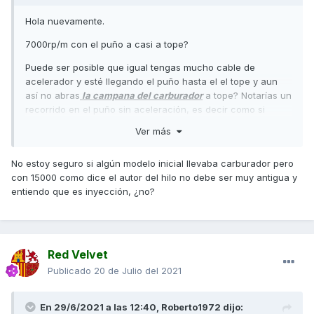
Hola nuevamente.
7000rp/m con el puño a casi a tope?
Puede ser posible que igual tengas mucho cable de
acelerador y esté llegando el puño hasta el el tope y aun
así no abras
la campana del carburador
a tope? Notarías un
recorrido en el puño sin aceleración, es decir como si
tendría un tope puesto, porque parece rarísimo que solo te
Ver más
alcance 7000rp/m. Subiendo que tal? Se muere?
Como siempre digo cada moto es un mundo, he montado
No estoy seguro si algún modelo inicial llevaba carburador pero
modificaciones en motos iguales y ponerlas andar juntas y
con 15000 como dice el autor del hilo no debe ser muy antigua y
resultados muy distintos.
entiendo que es inyección, ¿no?
Red Velvet
Publicado
20 de Julio del 2021
En 29/6/2021 a las 12:40,
Roberto1972
dijo: