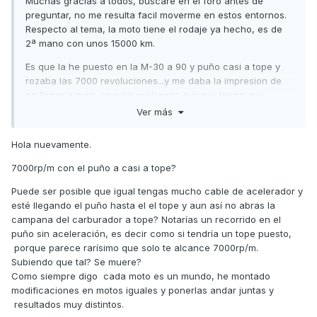
Muchas gracias a todos, buscare en el foro antes de
preguntar, no me resulta facil moverme en estos entornos.
Respecto al tema, la moto tiene el rodaje ya hecho, es de
2ª mano con unos 15000 km.
Es que la he puesto en la M-30 a 90 y puño casi a tope y
rozaba las 7000 revoluciones...y me daba la impresion de
no llegar a mas...seguire probando aunque tengo que
admitir que ya tiene sus añitos y es lo que hay.
Ver más
Muchas gracias a todos!!!
Hola nuevamente.
7000rp/m con el puño a casi a tope?
Puede ser posible que igual tengas mucho cable de acelerador y
esté llegando el puño hasta el el tope y aun así no abras la
campana del carburador a tope? Notarías un recorrido en el
puño sin aceleración, es decir como si tendría un tope puesto,
porque parece rarísimo que solo te alcance 7000rp/m.
Subiendo que tal? Se muere?
Como siempre digo cada moto es un mundo, he montado
modificaciones en motos iguales y ponerlas andar juntas y
resultados muy distintos.