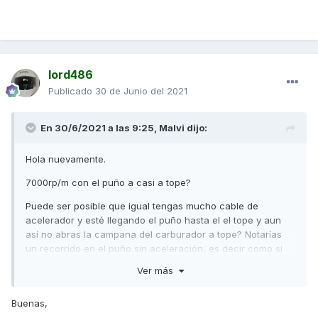
lord486
Publicado
30 de Junio del 2021
En 30/6/2021 a las 9:25,
Malvi
dijo:
Hola nuevamente.
7000rp/m con el puño a casi a tope?
Puede ser posible que igual tengas mucho cable de
acelerador y esté llegando el puño hasta el el tope y aun
así no abras la campana del carburador a tope? Notarías
un recorrido en el puño sin aceleración, es decir como si
tendría un tope puesto, porque parece rarísimo que solo te
Ver más
alcance 7000rp/m. Subiendo que tal? Se muere?
Como siempre digo cada moto es un mundo, he montado
Buenas,
modificaciones en motos iguales y ponerlas andar juntas y