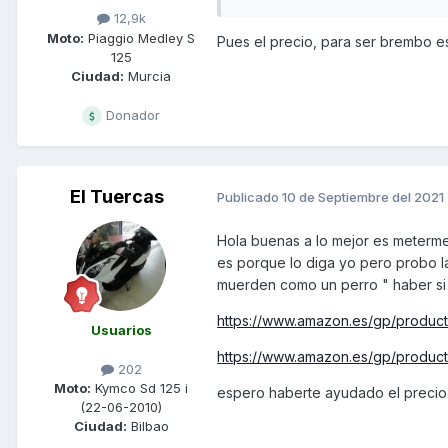
12,9k
Moto:
Piaggio Medley S
Pues el precio, para ser brembo e
125
Ciudad:
Murcia
Donador
El Tuercas
Publicado
10 de Septiembre del 2021
Hola buenas a lo mejor es meterm
es porque lo diga yo pero probo l
muerden como un perro " haber si 
https://www.amazon.es/gp/produc
Usuarios
https://www.amazon.es/gp/produc
202
Moto:
Kymco Sd 125 i
espero haberte ayudado el precio 
(22-06-2010)
Ciudad:
Bilbao