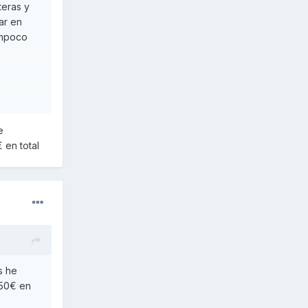
teras y
ar en
ampoco
e
 en total
s he
 50€ en