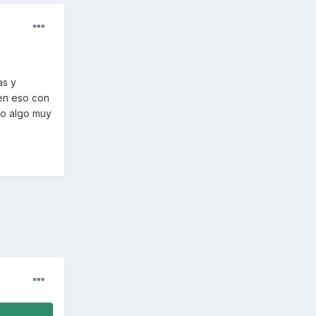
as y
 en eso con
ro algo muy