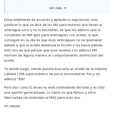
MA/MA2 en nuestras monturas, de hecho aparte de
Ver más
como apuntó
Kymco es el que especifica,
@
Tiritos
también Yamaha desde hace muchos años es el que
Estoy totalmente de acuerdo y aplaudo tu exposición, solo
pone de fábrica en motores de scooters y el que indica
justificar lo que se dice de los MA para motores que llevan el
en los manuales, es más, diría que su marca oficial de
embrague seco y no lo necesitan, es que los aditivos que lo
lubricantes (Yamalube) y el mismo que hacen servir en
convierten en MA apto para embragues con aceite, lo que
sus concesionarios no tiene en el mercado ningún
consiguió en su día es que esos embragues no se quemaran
JASO MB.
debido a que el aceite disminuía la ficción y los hacia patinar,
esto nos da que pensar que esos aceites con aditivos MA
Depende de como se mire incluso para los que somos
merman de alguna manera el comportamiento antifriccion del
puristas en utilizar un buen aceite motor nos interesa
aceite.
más que no sea JASO MB porque si os fijáis en las
Yo desde luego, siendo purista buscaría un aceite de la máxima
homologaciones éstos por lo general están por debajo,
calidad ( SN) supersintetico de poca viscosidad en frío y sin
o son API SG o SM cuando cualquier
aditivos "MA"
sintético/semisintético que se precie es un API SN y
Pero eso como tú dices no está contrastado del todo y es sólo
recuerdo comparar las respectivas fichas técnicas
una opinión generalizada. Lo cierto es que Kymco y otros
donde se veía como sus características de
fabricantes recomiendan el MA2 para todo uso.
resistencia/degradación, punto de congelación e
Un saludo
inflamación son inferiores a los JASO MA/MA2.