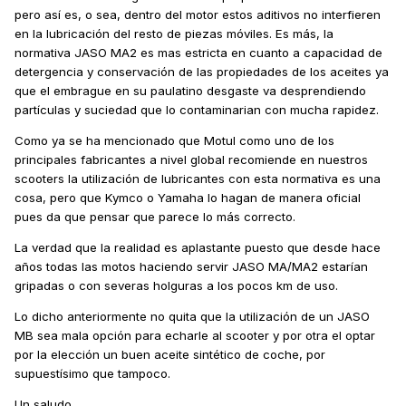
sólo una opinión generalizada. Lo cierto es que Kymco y
pero así es, o sea, dentro del motor estos aditivos no interfieren
otros fabricantes recomiendan el MA2 para todo uso.
en la lubricación del resto de piezas móviles. Es más, la
normativa JASO MA2 es mas estricta en cuanto a capacidad de
Un saludo
detergencia y conservación de las propiedades de los aceites ya
que el embrague en su paulatino desgaste va desprendiendo
partículas y suciedad que lo contaminarian con mucha rapidez.
Como ya se ha mencionado que Motul como uno de los
principales fabricantes a nivel global recomiende en nuestros
scooters la utilización de lubricantes con esta normativa es una
cosa, pero que Kymco o Yamaha lo hagan de manera oficial
pues da que pensar que parece lo más correcto.
La verdad que la realidad es aplastante puesto que desde hace
años todas las motos haciendo servir JASO MA/MA2 estarían
gripadas o con severas holguras a los pocos km de uso.
Lo dicho anteriormente no quita que la utilización de un JASO
MB sea mala opción para echarle al scooter y por otra el optar
por la elección un buen aceite sintético de coche, por
supuestísimo que tampoco.
Un saludo