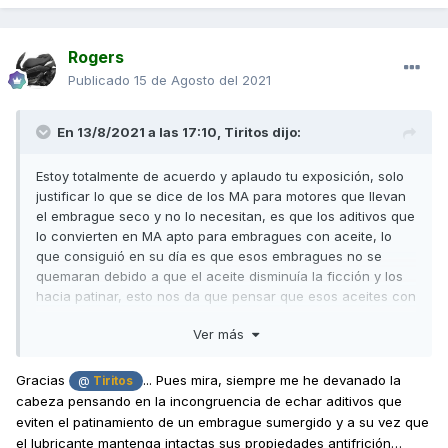
Por otra parte al contrario de lo que opina el amigo
para mi Motul es el mayor referente
@
TRANCELINE
en cuanto a lubricantes para moto/scooter y si
Rogers
accedemos a su buscador web por marca y modelo,
Publicado
15 de Agosto del 2021
los principales scooter Yamaha o Kymco que
pongamos (XMax, Majesty, Superdink, XCiting, K-XCT,
En 13/8/2021 a las 17:10,
Tiritos
dijo:
etc…) nos dará como primeras y mejores opciones a
su gama 7100 Full Synthetic seguida de la 5100 Tecno
Estoy totalmente de acuerdo y aplaudo tu exposición, solo
Synthese… siendo en ambos casos lubricantes JASO
justificar lo que se dice de los MA para motores que llevan
MA2.
el embrague seco y no lo necesitan, es que los aditivos que
lo convierten en MA apto para embragues con aceite, lo
Bajo mi punto de vista y resumiendo los JASO MB no
que consiguió en su día es que esos embragues no se
que estén fabricados específicamente para un motor
quemaran debido a que el aceite disminuía la ficción y los
de scooter pq no en ningún caso llevan aditivos
hacia patinar, esto nos da que pensar que esos aceites con
aditivos MA merman de alguna manera el comportamiento
especiales que mejoren el rendimiento y la durabilidad
Ver más
antifriccion del aceite.
del mismo, lo unico que esta especificación nos esta
dando es que se pueden utilizar en scooters con
Yo desde luego, siendo purista buscaría un aceite de la
Gracias
...
Pues mira, siempre me he devanado la
@
Tiritos
embrague en seco y a su vez que NO se pueden
máxima calidad ( SN) supersintetico de poca viscosidad en
cabeza pensando en la incongruencia de echar aditivos que
utilizar en motos con embrague bañado en aceite.
frío y sin aditivos "MA"
eviten el patinamiento de un embrague sumergido y a su vez que
Pero eso como tú dices no está contrastado del todo y es
el lubricante mantenga intactas sus propiedades antifrición…
Un saludo