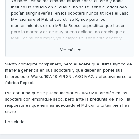
Yo hace tiempo me empape mucho sobre el tema y había
incluso un estudio en el cual si no se utilizaba el adecuado
podían surgir averías, en los scooters nunca utilices el Jaso
MA, siempre el MB, el que utiliza Kymco para los
mantenimientos es un MB de Repsol especifico que hacen
para la marca y es de muy buena calidad, no creáis que el
Motul es mucho mejor, yo siempre utilizaba este aceite y
era de lo mejorcito os lo puedo asegurar.
Ver más
Siento corregirte compañero, pero el aceite que utiliza Kymco de
manera genérica en sus scooters y que deberían poner sus
talleres es el Works 10W40 API SN JASO MA2. y efectivamente lo
fabrica Repsol.
Eso confirma que se puede montar el JASO MA también en los
scooters con embrague seco, pero ante la pregunta del hilo... la
respuesta es que es más adecuado el MB como tú también has
dicho.
Un saludo