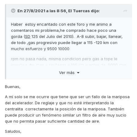
En 27/8/2021 a las 8:56,
El Tuercas
dijo:
Haber estoy encantado con este foro y me animo a
comentaros mi problema,he comprado hace poco una
gorda (
SD
125 del Julio del 2010). A-8 subir, bajar, llanear,
de todo ,gas progresivo puede llegar a 115 -120 km con
mucho esfuerzo y 9500 10000
rpm no pasa nada, misma condicion pero gas a tope le
cuesta subir mas y sin llegar a 105 km y antes de 9000 rpm
corta y se enciende el CELP no sale fallo, aflojo gas y le
Ver más
doy gas progresivo y otra vez me
Buenas,
deja subir velocidad y vueltas, paro la moto voy arrancar
error 11 reseteo quitando y poniendo contacto 4 veces y se
A mí solo se me ocurre que tiene que ser un fallo de la mariposa
quita el error. Siempre la misma prueba igual resultado.
del acelerador. De reglaje y que no esté interpretando la
Comprobado stator,
centralita correctamente la posición de la mariposa. También
puede producir un fenómeno similar un filtro de aire muy sucio
regulador(no me pasa de 14,1 v por muy alta que vaya de
que no permita pasar suficiente cantidad de aire.
vueltas),voltaje bateria en reposo 12,3 v,limpieza de valvula
mariposa, todas las conexiones electricas regadas con
Saludos,
CRC Electrico. Alguien sabe donde esta el problema ya se