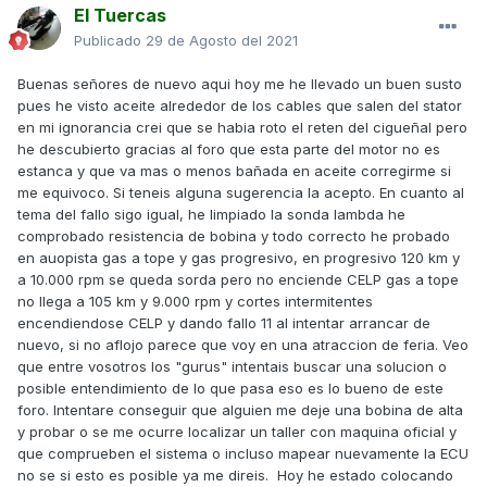
El Tuercas
Publicado
29 de Agosto del 2021
Buenas señores de nuevo aqui hoy me he llevado un buen susto
pues he visto aceite alrededor de los cables que salen del stator
en mi ignorancia crei que se habia roto el reten del cigueñal pero
he descubierto gracias al foro que esta parte del motor no es
estanca y que va mas o menos bañada en aceite corregirme si
me equivoco. Si teneis alguna sugerencia la acepto. En cuanto al
tema del fallo sigo igual, he limpiado la sonda lambda he
comprobado resistencia de bobina y todo correcto he probado
en auopista gas a tope y gas progresivo, en progresivo 120 km y
a 10.000 rpm se queda sorda pero no enciende CELP gas a tope
no llega a 105 km y 9.000 rpm y cortes intermitentes
encendiendose CELP y dando fallo 11 al intentar arrancar de
nuevo, si no aflojo parece que voy en una atraccion de feria. Veo
que entre vosotros los "gurus" intentais buscar una solucion o
posible entendimiento de lo que pasa eso es lo bueno de este
foro. Intentare conseguir que alguien me deje una bobina de alta
y probar o se me ocurre localizar un taller con maquina oficial y
que comprueben el sistema o incluso mapear nuevamente la ECU
no se si esto es posible ya me direis. Hoy he estado colocando