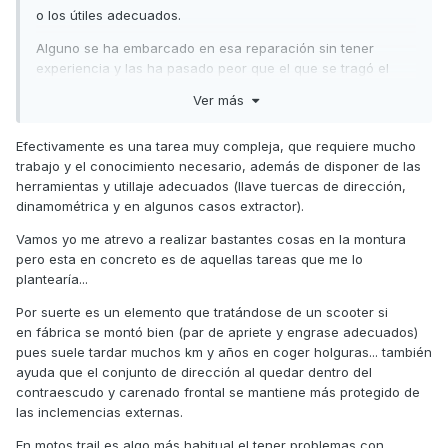
o los útiles adecuados.
Alguno se ha embarcado en esa reparación sin tener
experiencia y las ha pasado peor que el que se tragó el
paraguas, jaja.
Ver más
Un saludo
Efectivamente es una tarea muy compleja, que requiere mucho
trabajo y el conocimiento necesario, además de disponer de las
herramientas y utillaje adecuados (llave tuercas de dirección,
dinamométrica y en algunos casos extractor).
Vamos yo me atrevo a realizar bastantes cosas en la montura
pero esta en concreto es de aquellas tareas que me lo
plantearía...
Por suerte es un elemento que tratándose de un scooter si
en fábrica se montó bien (par de apriete y engrase adecuados)
pues suele tardar muchos km y años en coger holguras... también
ayuda que el conjunto de dirección al quedar dentro del
contraescudo y carenado frontal se mantiene más protegido de
las inclemencias externas.
En motos trail es algo más habitual el tener problemas con