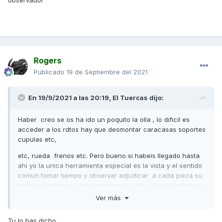
observador
Rogers
Publicado
19 de Septiembre del 2021
En 19/9/2021 a las 20:19,
El Tuercas
dijo:
Haber creo se os ha ido un poquito la olla , lo dificil es
acceder a los rdtos hay que desmontar caracasas soportes
cupulas etc,
etc, rueda frenos etc. Pero bueno si habeis llegado hasta
ahi yo la unica herramienta especial es la vista y el sentido
comun tomar tiempo y observar adjudicar a cada pieza su
trato no podemos comprar todos los utiles recomendados a
parte del dinero nos servirian para poco mas y el resultado
Ver más
final parecido. Haber yo no soy ni ingeniero ni astronauta
pero soy un gran observador
Tu lo has dicho...