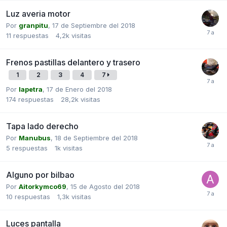
Luz averia motor
Por
granpitu
,
17 de Septiembre del 2018
11
respuestas
4,2k
visitas
Frenos pastillas delantero y trasero
1
2
3
4
7
Por
lapetra
,
17 de Enero del 2018
174
respuestas
28,2k
visitas
Tapa lado derecho
Por
Manubus
,
18 de Septiembre del 2018
5
respuestas
1k
visitas
Alguno por bilbao
Por
Aitorkymco69
,
15 de Agosto del 2018
10
respuestas
1,3k
visitas
Luces pantalla