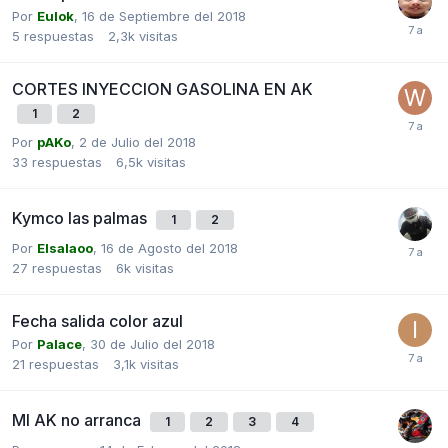
Por
Eulok
,
16 de Septiembre del 2018
5
respuestas
2,3k
visitas
CORTES INYECCION GASOLINA EN AK
1
2
Por
pAKo
,
2 de Julio del 2018
33
respuestas
6,5k
visitas
Kymco las palmas
1
2
Por
Elsalaoo
,
16 de Agosto del 2018
27
respuestas
6k
visitas
Fecha salida color azul
Por
Palace
,
30 de Julio del 2018
21
respuestas
3,1k
visitas
MI AK no arranca
1
2
3
4