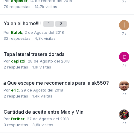
Por
anposer
,
14 de Febrero del 2018
79
respuestas
14,7k
visitas
Ya en el horno!!!!
1
2
Por
Eulok
,
2 de Agosto del 2018
32
respuestas
4,3k
visitas
Tapa lateral trasera dorada
Por
capizzi
,
28 de Agosto del 2018
2
respuestas
1,1k
visitas
Que escape me recomendais para la ak550?
Por
eric
,
29 de Agosto del 2018
2
respuestas
1,4k
visitas
Cantidad de aceite entre Max y Min
Por
feriber
,
27 de Agosto del 2018
3
respuestas
3,6k
visitas