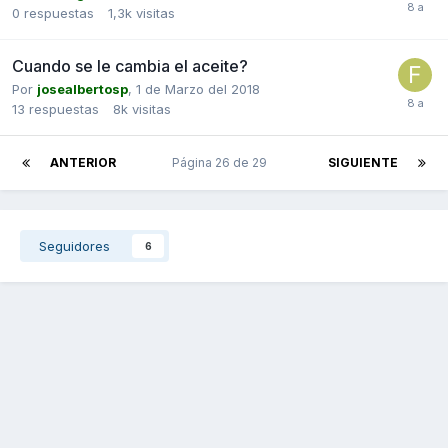
0
respuestas
1,3k
visitas
Cuando se le cambia el aceite?
Por
josealbertosp
,
1 de Marzo del 2018
13
respuestas
8k
visitas
ANTERIOR
Página 26 de 29
SIGUIENTE
Seguidores
6