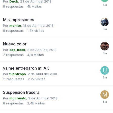
Por
Duck
,
23 de Abril del 2018
8
respuestas
4k
visitas
Mis impresiones
Por
monito
,
18 de Abril del 2018
8
respuestas
1,7k
visitas
Nuevo color
Por
cap_hook
,
2 de Abril del 2018
7
respuestas
4,1k
visitas
ya me entregaron mi AK
Por
filantropo
,
2 de Abril del 2018
11
respuestas
2,2k
visitas
Suspensión trasera
Por
muchuelo
,
2 de Abril del 2018
6
respuestas
2,4k
visitas