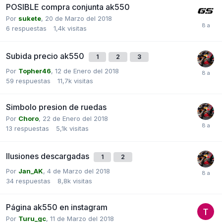
POSIBLE compra conjunta ak550
Por
sukete
,
20 de Marzo del 2018
6
respuestas
1,4k
visitas
Subida precio ak550
1
2
3
Por
Topher46
,
12 de Enero del 2018
59
respuestas
11,7k
visitas
Simbolo presion de ruedas
Por
Choro
,
22 de Enero del 2018
13
respuestas
5,1k
visitas
Ilusiones descargadas
1
2
Por
Jan_AK
,
4 de Marzo del 2018
34
respuestas
8,8k
visitas
Página ak550 en instagram
Por
Turu_gc
,
11 de Marzo del 2018