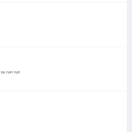
0
0
 su run run
0