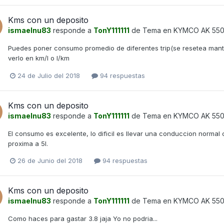
Kms con un deposito
ismaelnu83
responde a
TonY111111
de Tema en
KYMCO AK 55
Puedes poner consumo promedio de diferentes trip(se resetea mant
verlo en km/l o l/km
24 de Julio del 2018
94 respuestas
Kms con un deposito
ismaelnu83
responde a
TonY111111
de Tema en
KYMCO AK 55
El consumo es excelente, lo dificil es llevar una conduccion normal 
proxima a 5l.
26 de Junio del 2018
94 respuestas
Kms con un deposito
ismaelnu83
responde a
TonY111111
de Tema en
KYMCO AK 55
Como haces para gastar 3.8 jaja Yo no podria...