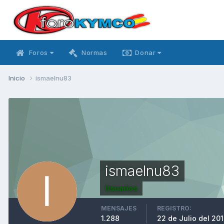
Foros
Normas
Donar
Inicio
ismaelnu83
ismaelnu83
Usuarios
MENSAJES
REGISTRO:
1.288
22 de Julio del 20