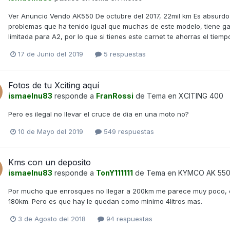
Ver Anuncio Vendo AK550 De octubre del 2017, 22mil km Es absurdo 
problemas que ha tenido igual que muchas de este modelo, tiene gar
limitada para A2, por lo que si tienes este carnet te ahorras el tiem
17 de Junio del 2019
5 respuestas
Fotos de tu Xciting aquí
ismaelnu83
responde a
FranRossi
de Tema en
XCITING 400
Pero es ilegal no llevar el cruce de dia en una moto no?
10 de Mayo del 2019
549 respuestas
Kms con un deposito
ismaelnu83
responde a
TonY111111
de Tema en
KYMCO AK 55
Por mucho que enrosques no llegar a 200km me parece muy poco, es
180km. Pero es que hay le quedan como minimo 4litros mas.
3 de Agosto del 2018
94 respuestas