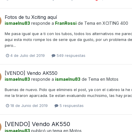
Fotos de tu Xciting aquí
ismaelnu83
responde a
FranRossi
de Tema en
XCITING 400
Me pasa igual que a ti con los tubos, todos los alternativos me pare
aqui esta moto rompe los de serie que da gusto, por un problema de
pero...
4 de Julio del 2019
549 respuestas
[VENDO] Vendo AK550
ismaelnu83
responde a
ismaelnu83
de Tema en
Motos
Buenas de nuevo. Pido que elimineis el post, ya con el cabreo la h
me la tiraron aparcada. Se estan evaluando muchisimo, las hay prac
18 de Junio del 2019
5 respuestas
[VENDO] Vendo AK550
ismaelnu83
publicó un tema en
Motos