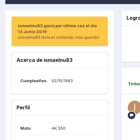
Logr
ismaelnu83 ganó por última vez el día
13 Junio 2019
¡ismaelnu83 tenía el contenido más querido!
Acerca de ismaelnu83
Cumpleaños
02/10/1983
Tirito
Perfil
Moto
AK 550