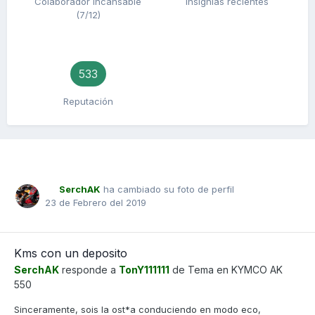
Colaborador Incansable
Insignias recientes
(7/12)
533
Reputación
SerchAK
ha cambiado su foto de perfil
23 de Febrero del 2019
Kms con un deposito
SerchAK
responde a
TonY111111
de Tema en
KYMCO AK
550
Sinceramente, sois la ost*a conduciendo en modo eco,