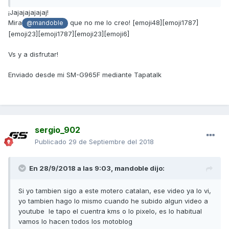
¡Jajajajajajaj!
Mira
que no me lo creo! [emoji48][emoji1787]
@mandoble
[emoji23][emoji1787][emoji23][emoji6]
Vs y a disfrutar!
Enviado desde mi SM-G965F mediante Tapatalk
sergio_902
Publicado
29 de Septiembre del 2018
En 28/9/2018 a las 9:03,
mandoble
dijo:
Si yo tambien sigo a este motero catalan, ese video ya lo vi,
yo tambien hago lo mismo cuando he subido algun video a
youtube le tapo el cuentra kms o lo pixelo, es lo habitual
vamos lo hacen todos los motoblog