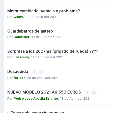
Motor cambiado: Ventaja o problema?
Por
Ccalv
,
19 de Junio del 2021
Guardabarros delantero
Por
Soulrider
,
19 de Junio del 2021
Sorpresa a los 260kms (gripado de rueda) ????
Por
Josemiry
,
14 de Junio del 2021
Despedida
1
2
Por
feriber
,
26 de Abril del 2021
NUEVO MODELO 2021 AK 550 EURO5
1
2
Por
Pedro Jose Abadía Briante
,
13 de Abril del 2021
Tema publicado sin permiso.