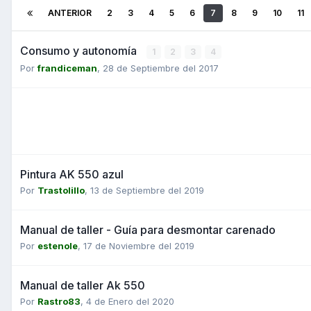
ANTERIOR
2
3
4
5
6
7
8
9
10
11
Consumo y autonomía
1
2
3
4
Por
frandiceman
,
28 de Septiembre del 2017
Pintura AK 550 azul
Por
Trastolillo
,
13 de Septiembre del 2019
Manual de taller - Guía para desmontar carenado
Por
estenole
,
17 de Noviembre del 2019
Manual de taller Ak 550
Por
Rastro83
,
4 de Enero del 2020