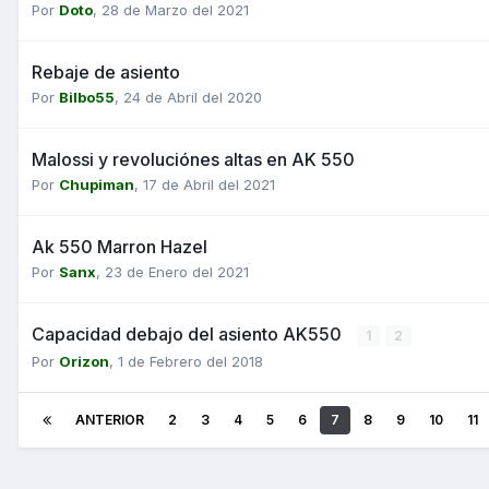
Por
Doto
,
28 de Marzo del 2021
Rebaje de asiento
Por
Bilbo55
,
24 de Abril del 2020
Malossi y revoluciónes altas en AK 550
Por
Chupiman
,
17 de Abril del 2021
Ak 550 Marron Hazel
Por
Sanx
,
23 de Enero del 2021
Capacidad debajo del asiento AK550
1
2
Por
Orizon
,
1 de Febrero del 2018
ANTERIOR
2
3
4
5
6
7
8
9
10
11