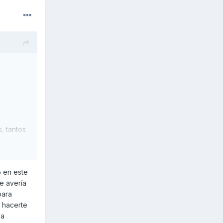
, tantos
 en este
e avería
para
e hacerte
la