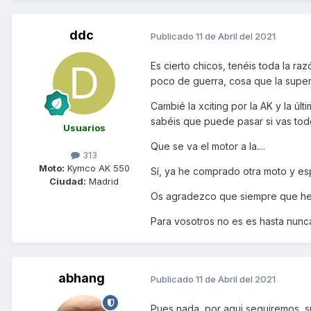
ddc
Publicado
11 de Abril del 2021
Es cierto chicos, tenéis toda la ra
poco de guerra, cosa que la supe
Cambié la xciting por la AK y la úl
sabéis que puede pasar si vas todos
Usuarios
Que se va el motor a la....
313
Moto:
Kymco AK 550
Sí, ya he comprado otra moto y e
Ciudad:
Madrid
Os agradezco que siempre que he es
Para vosotros no es es hasta nunc
abhang
Publicado
11 de Abril del 2021
Pues nada, por aqui seguiremos, s