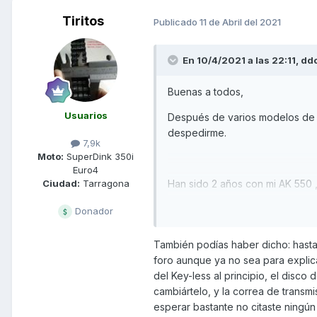
Tiritos
Publicado
11 de Abril del 2021
En 10/4/2021 a las 22:11,
dd
Buenas a todos,
Usuarios
Después de varios modelos de Ky
despedirme.
7,9k
Moto:
SuperDink 350i
Euro4
Han sido 2 años con mi AK 550 ,
Ciudad:
Tarragona
disgustos, tantos cabreos....tant
Donador
También podías haber dicho: hasta
Han sido averías una detrás de o
foro aunque ya no sea para explica
especial....
del Key-less al principio, el disco 
cambiártelo, y la correa de trans
Pero ya me harté y no pude má
esperar bastante no citaste ningún