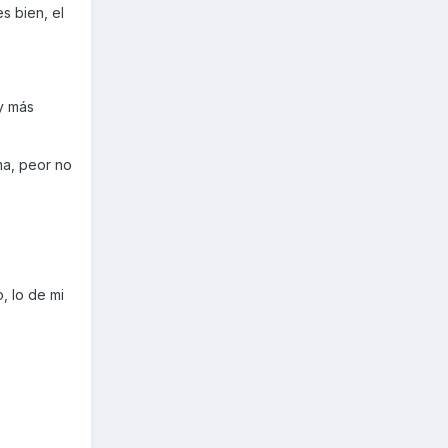
s bien, el
 y más
ma, peor no
, lo de mi