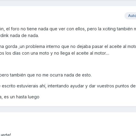
Aut
zón, el foro no tiene nada que ver con ellos, pero la xciting también 
rdink nada de nada.
tima gorda ,un problema interno que no dejaba pasar el aceite al moto
 los días con una moto y no llega el aceite al motor....
spero también que no me ocurra nada de esto.
crito estuvierais ahí, intentando ayudar y dar vuestros puntos de 
a, es un hasta luego
uerte!