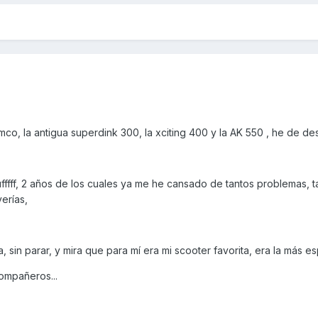
o, la antigua superdink 300, la xciting 400 y la AK 550 , he de de
fffff, 2 años de los cuales ya me he cansado de tantos problemas, t
verías,
 sin parar, y mira que para mí era mi scooter favorita, era la más espe
ompañeros...