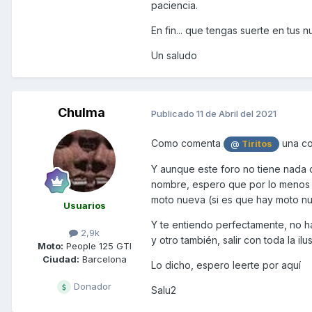
paciencia.
Recuerdo aquel viernes en la q
En fin... que tengas suerte en tus
bien, el domingo, a los 2 días, a
Un saludo
Mal empezamos dije, pero bueno, 
Pero no sabía lo que los meses 
averías, y más, y más....y todo ti
Chulma
Publicado
11 de Abril del 2021
No confío más en la marca Kymc
Como comenta
una co
@
Tiritos
peor no lo han podido hacer.
Y aunque este foro no tiene nada q
Así que me despido para siemp
nombre, espero que por lo menos t
No quiero volver a saber nada 
moto nueva (si es que hay moto n
Usuarios
Espero que os vaya a todos muy
Y te entiendo perfectamente, no hay
2,9k
de mi moto fue la leche, demasi
y otro también, salir con toda la i
Moto:
People 125 GTI
Ciudad:
Barcelona
Hasta nunca Kymco...
Lo dicho, espero leerte por aquí
Y a vosotros, compañer@s, os d
Donador
Salu2
Saludos