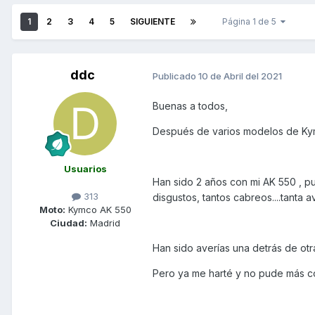
1
2
3
4
5
SIGUIENTE
Página 1 de 5
ddc
Publicado
10 de Abril del 2021
Buenas a todos,
Después de varios modelos de Kymc
Usuarios
Han sido 2 años con mi AK 550 , pu
313
disgustos, tantos cabreos....tanta a
Moto:
Kymco AK 550
Ciudad:
Madrid
Han sido averías una detrás de otra,
Pero ya me harté y no pude más c