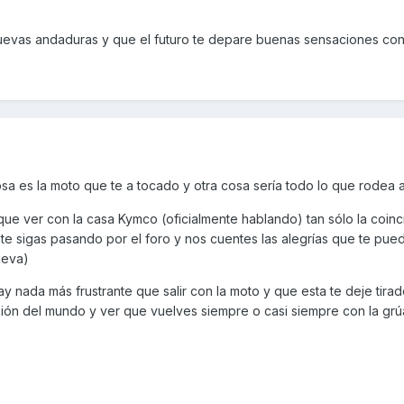
ue me entregaron mi flamante AK 550, un pasada, una preciosidad,
 nuevas andaduras y que el futuro te depare buenas sensaciones con
veriada, se le fue la centralita y se quedó muerta....pufffff,
un fallo lo tiene cualquiera, venga, al taller que está en garantía.
posteriores me depararía, avería, avería, avería, siempre algo nue
ene un límite.
o, me han tocado la moral, me ha decepcionado esa calidad tan pé
sa es la moto que te a tocado y otra cosa sería todo lo que rodea
ue ver con la casa Kymco (oficialmente hablando) tan sólo la coinc
re, jamás volveré a comprar nada de Kymco.
e sigas pasando por el foro y nos cuentes las alegrías que te pued
de esta marca.
ueva)
 bien, pero creo que muchos que tenéis la AK sabréis de lo que ha
 nada más frustrante que salir con la moto y que esta te deje tirado
adas averías y una muy muy gorda, así que .....
lusión del mundo y ver que vuelves siempre o casi siempre con la grúa
eseo lo mejor.