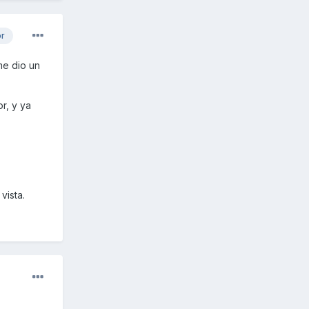
or
me dio un
r, y ya
vista.