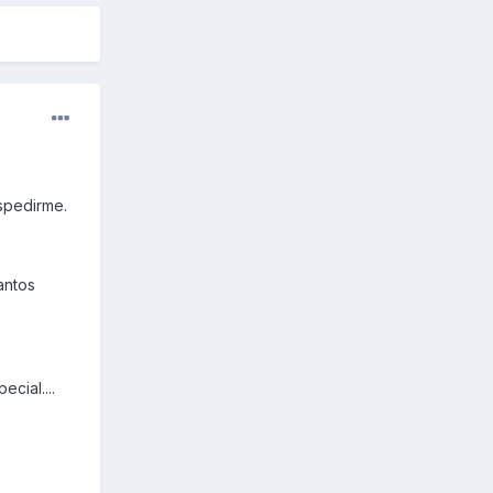
spedirme.
antos
cial....