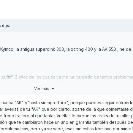
c
dijo:
mco, la antigua superdink 300, la xciting 400 y la AK 550 , he de
 pufffff, 2 años de los cuales ya me he cansado de tantos problemas
a averías,
Ver más
 nunca "AK" y"hasta siempre foro", porque puedes seguir entrando
tra, sin parar, y mira que para mí era mi scooter favorita, era la más
r averías de tu "AK" que por cierto, aparte de la que comentaste d
de freno trasero al que tantas vueltas le dieron los craks de tu taller 
misión que te cambiaron hace un año en garantía también después d
s compañeros...
 problema más, pero ya se sabe, esas molestias terminan por minar 