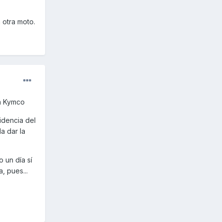
 pues
 otra moto.
vo, y más
sima,
 a Kymco
idencia del
a dar la
blo, lo
 un día sí
, pues...