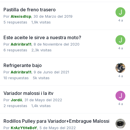
Pastilla de freno trasero
Por
Alexisdlcp
,
30 de Marzo del 2019
5
respuestas
1,9k
visitas
Este aceite le sirve a nuestra moto?
Por
Adriribra11
,
8 de Noviembre del 2020
6
respuestas
2,3k
visitas
Refrigerante bajo
Por
Adriribra11
,
9 de Junio del 2021
10
respuestas
5k
visitas
Variador malossi i la itv
Por
Jordii
,
31 de Mayo del 2022
2
respuestas
1,4k
visitas
Rodillos Pulley para Variador+Embrague Malossi
Por
KrAzYtHeBoY
,
5 de Mayo del 2022