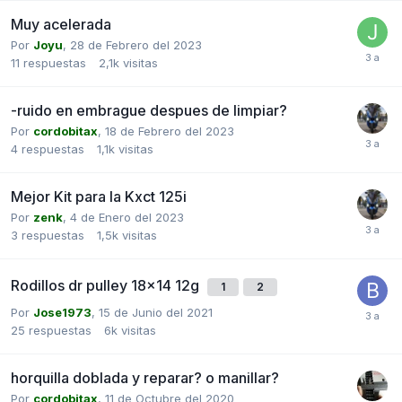
Muy acelerada
Por
Joyu
,
28 de Febrero del 2023
11
respuestas
2,1k
visitas
-ruido en embrague despues de limpiar?
Por
cordobitax
,
18 de Febrero del 2023
4
respuestas
1,1k
visitas
Mejor Kit para la Kxct 125i
Por
zenk
,
4 de Enero del 2023
3
respuestas
1,5k
visitas
Rodillos dr pulley 18x14 12g
1
2
Por
Jose1973
,
15 de Junio del 2021
25
respuestas
6k
visitas
horquilla doblada y reparar? o manillar?
Por
cordobitax
,
11 de Octubre del 2020