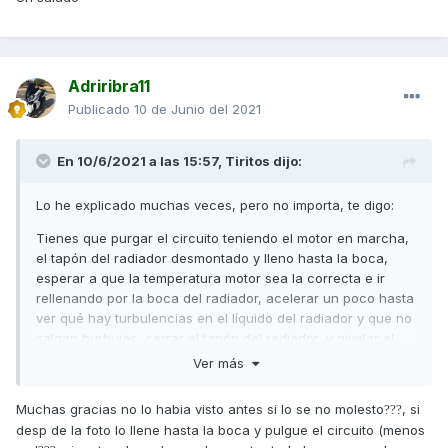
Adriribra11
Publicado
10 de Junio del 2021
En 10/6/2021 a las 15:57,
Tiritos
dijo:
Lo he explicado muchas veces, pero no importa, te digo:
Tienes que purgar el circuito teniendo el motor en marcha,
el tapón del radiador desmontado y lleno hasta la boca,
esperar a que la temperatura motor sea la correcta e ir
rellenando por la boca del radiador, acelerar un poco hasta
ver qué hay turbulencias en el líquido del radiador y que no
salgan burbujas, cerrar el tapón del radiador, y nivelar el
vaso de expansión.
Ver más
En las motos el vaso de expansión no va a presión como en
Muchas gracias no lo habia visto antes si lo se no molesto
, si
?
?
?
los coches, por tanto, sirve para cuando se genera
desp de la foto lo llene hasta la boca y pulgue el circuito (menos
demasiada presión en el circuito porque la temperatura