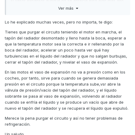
El vasor expansor aunque no se aprecie esta algo mas alto
del max.
Ver más
Lo he explicado muchas veces, pero no importa, te digo:
otra cosa que he visto es que el vaso expansor no
Tienes que purgar el circuito teniendo el motor en marcha, el
tiene comunicacion directa con radiador o con la bomba,
tapón del radiador desmontado y lleno hasta la boca, esperar a
tenia lleno al max de agua destilada el vaso expansor y no
que la temperatura motor sea la correcta e ir rellenando por la
caia una sola gota por la bomba (ya estaba vacia tanto
boca del radiador, acelerar un poco hasta ver qué hay
bomba como por el radiador con una goma y una jeringa.)
turbulencias en el líquido del radiador y que no salgan burbujas,
por que puede ser esto?
cerrar el tapón del radiador, y nivelar el vaso de expansión.
En las motos el vaso de expansión no va a presión como en los
muchisimas gracias por todo
coches, por tanto, sirve para cuando se genera demasiada
presión en el circuito porque la temperatura sube,vsr abre la
válvula de presión/vacío del tapón del radiador, y el líquido
sobrante se pasa al vaso de expansión, volviendo al radiador
cuando se enfría el líquido y se produce un vacío que abre de
nuevo el tapón del radiador y se recupera el líquido que expulsó.
Merece la pena purgar el circuito y así no tener problemas de
refrigeración.
Un saludo