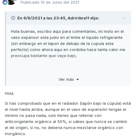
Publicado
10 de Junio del 2021
En 9/6/2021 a las 23:45,
Adriribra11
dijo:
Hola buenas, escribo aqui para comentarles, mi moto en el
vaso expansor esta justo en el limite el liquido refrigerante
(sin embargo en el tapon de debajo de la cupula esta
perfecto) como ahora aqui en cordoba hace tanta calor me
preocupa bastante que vaya bajo,
tengo dos cuestiones:
Ver más
la primera.
Hola.
como puede ser que bajo la cupula vea el liquido verde y
en el bote expansor lo vea como azul (el bote no lo he
Si has comprobado que en el radiador (tapón bajo la cúpula) está
abierto es desde el nivel de detras de la rueda delantera)
el nivel hasta arriba, aunque en el vaso de expansión tengas el
mínimo no pasa nada, solo tienes que rellenar con
anticongelante orgánico al 50%, si sabes que nunca se cambió
el de origen, si no, no debería nunca mezclarse orgánico con
y la segunda.
inorgánico.