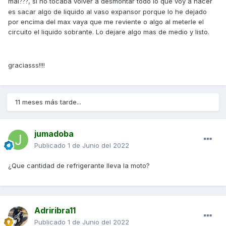
mal
, si no tocaba volver a desmontar todo lo que voy a hacer
?
?
?
sube,vsr abre la válvula de presión/vacío del tapón del
es sacar algo de liquido al vaso expansor porque lo he dejado
radiador, y el líquido sobrante se pasa al vaso de
por encima del max vaya que me reviente o algo al meterle el
expansión, volviendo al radiador cuando se enfría el líquido
circuito el liquido sobrante. Lo dejare algo mas de medio y listo.
y se produce un vacío que abre de nuevo el tapón del
radiador y se recupera el líquido que expulsó.
Merece la pena purgar el circuito y así no tener problemas
graciasss!!!!
de refrigeración.
Un saludo
11 meses más tarde...
jumadoba
Publicado
1 de Junio del 2022
¿Que cantidad de refrigerante lleva la moto?
Adriribra11
Publicado
1 de Junio del 2022