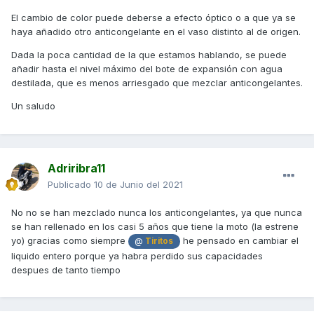
que refrigerante llevan nuestras motos? Para comprar y
El cambio de color puede deberse a efecto óptico o a que ya se
rellenarlo o directamente cambiarlo entero.
haya añadido otro anticongelante en el vaso distinto al de origen.
Dada la poca cantidad de la que estamos hablando, se puede
muchas gracias
añadir hasta el nivel máximo del bote de expansión con agua
destilada, que es menos arriesgado que mezclar anticongelantes.
Un saludo
Adriribra11
Publicado
10 de Junio del 2021
No no se han mezclado nunca los anticongelantes, ya que nunca
se han rellenado en los casi 5 años que tiene la moto (la estrene
yo) gracias como siempre
he pensado en cambiar el
@
Tiritos
liquido entero porque ya habra perdido sus capacidades
despues de tanto tiempo