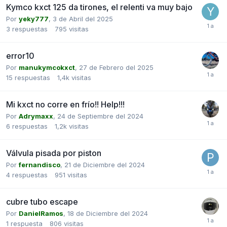
Kymco kxct 125 da tirones, el relenti va muy bajo
Por
yeky777
,
3 de Abril del 2025
3
respuestas
795
visitas
error10
Por
manukymcokxct
,
27 de Febrero del 2025
15
respuestas
1,4k
visitas
Mi kxct no corre en frío!! Help!!!
Por
Adrymaxx
,
24 de Septiembre del 2024
6
respuestas
1,2k
visitas
Válvula pisada por piston
Por
fernandisco
,
21 de Diciembre del 2024
4
respuestas
951
visitas
cubre tubo escape
Por
DanielRamos
,
18 de Diciembre del 2024
1
respuesta
806
visitas