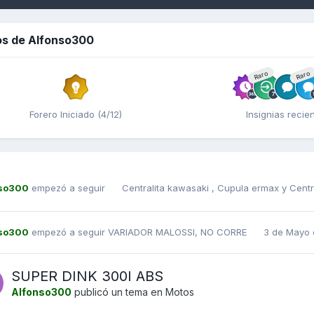
os de Alfonso300
Raro
Raro
Forero Iniciado (4/12)
Insignias recie
nso300
empezó a seguir
Centralita kawasaki
,
Cupula ermax
y
Centr
nso300
empezó a seguir
VARIADOR MALOSSI, NO CORRE
3 de Mayo 
SUPER DINK 300I ABS
Alfonso300
publicó un tema en
Motos