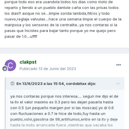
porque todo eso era usandola todos los dias como moto de
reparto y llendo a un pueblo dantole caña con las prisas todos
los dias!!! asique no se....limpie sonda lambda,filtros y todo
nuevo,reglaje valvulas....hace una semana limpie el cuerpo de la
mariposa y los sensores de la centralita...ya nos contaras si la
pasas que hicistes para bajar tanto porque yo me quejo pero
pasar de 1.0....uffff
clakpst
Publicado
13 de Junio del 2023
En 13/6/2023 a las 15:54,
cordobitax
dijo:
ya nos contaras porque nos interesa..... segun me dijo el de
la itv el valor maximo es 0.3 pero les dejan pasarla hasta
con 0.5 (un pequeño margen por si las moscas) yo di 0.6
con fluctuaciones a 0.7 le hice de todo,fuy hasta un
pueblo,volvi,gasolina de 98,antihumos,entre en la itv y deje
hasta la moto arrancada fuera ,mientras que sacaba los