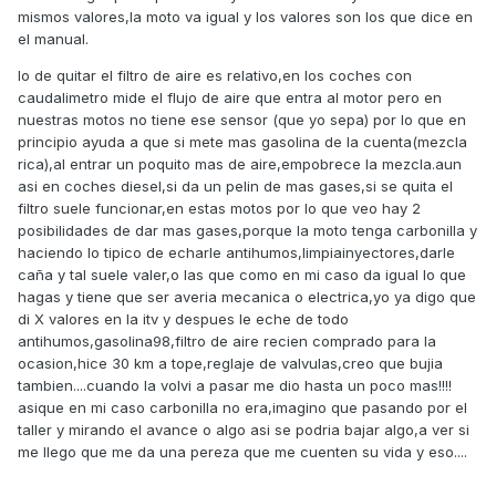
mismos valores,la moto va igual y los valores son los que dice en
el manual.
lo de quitar el filtro de aire es relativo,en los coches con
caudalimetro mide el flujo de aire que entra al motor pero en
nuestras motos no tiene ese sensor (que yo sepa) por lo que en
principio ayuda a que si mete mas gasolina de la cuenta(mezcla
rica),al entrar un poquito mas de aire,empobrece la mezcla.aun
asi en coches diesel,si da un pelin de mas gases,si se quita el
filtro suele funcionar,en estas motos por lo que veo hay 2
posibilidades de dar mas gases,porque la moto tenga carbonilla y
haciendo lo tipico de echarle antihumos,limpiainyectores,darle
caña y tal suele valer,o las que como en mi caso da igual lo que
hagas y tiene que ser averia mecanica o electrica,yo ya digo que
di X valores en la itv y despues le eche de todo
antihumos,gasolina98,filtro de aire recien comprado para la
ocasion,hice 30 km a tope,reglaje de valvulas,creo que bujia
tambien....cuando la volvi a pasar me dio hasta un poco mas!!!!
asique en mi caso carbonilla no era,imagino que pasando por el
taller y mirando el avance o algo asi se podria bajar algo,a ver si
me llego que me da una pereza que me cuenten su vida y eso....