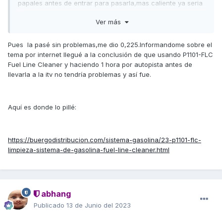
papales antes de entrar para pasarla,mas caliente ya seria
prendiendole fuego jjajaj entro y me da mas!!! 0.8 y a veces
Ver más
subia a 0.9!! me la pasaron por pena!! me toca pasarla
dentro de un par de meses y acojonado estoy porque todo
eso era usandola todos los dias como moto de reparto y
Pues la pasé sin problemas,me dio 0,225.Informandome sobre el
llendo a un pueblo dantole caña con las prisas todos los
tema por internet llegué a la conclusión de que usando P1101-FLC
dias!!! asique no se....limpie sonda lambda,filtros y todo
Fuel Line Cleaner y haciendo 1 hora por autopista antes de
nuevo,reglaje valvulas....hace una semana limpie el cuerpo
llevarla a la itv no tendría problemas y así fue.
de la mariposa y los sensores de la centralita...ya nos
contaras si la pasas que hicistes para bajar tanto porque yo
me quejo pero pasar de 1.0....uffff
Aquí es donde lo pillé:
https://buergodistribucion.com/sistema-gasolina/23-p1101-flc-
limpieza-sistema-de-gasolina-fuel-line-cleaner.html
abhang
Publicado
13 de Junio del 2023