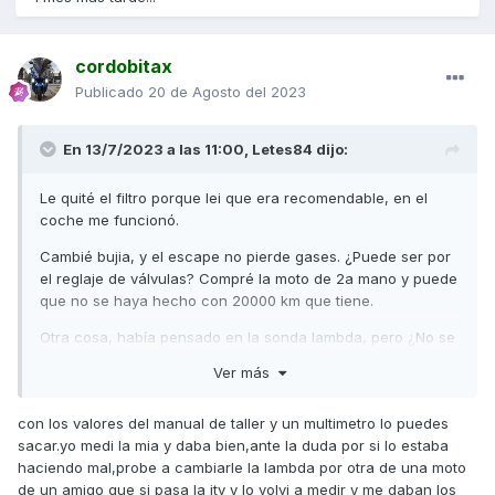
cordobitax
Publicado
20 de Agosto del 2023
En 13/7/2023 a las 11:00,
Letes84
dijo:
Le quité el filtro porque lei que era recomendable, en el
coche me funcionó.
Cambié bujia, y el escape no pierde gases. ¿Puede ser por
el reglaje de válvulas? Compré la moto de 2a mano y puede
que no se haya hecho con 20000 km que tiene.
Otra cosa, había pensado en la sonda lambda, pero ¿No se
puede comprobar sin la diagnosis?¿No hay otra forma?
Ver más
con los valores del manual de taller y un multimetro lo puedes
sacar.yo medi la mia y daba bien,ante la duda por si lo estaba
haciendo mal,probe a cambiarle la lambda por otra de una moto
de un amigo que si pasa la itv y lo volvi a medir y me daban los