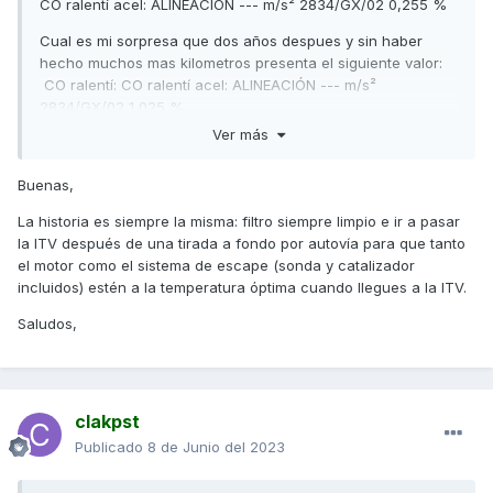
CO ralentí acel: ALINEACIÓN --- m/s² 2834/GX/02 0,255 %
Cual es mi sorpresa que dos años despues y sin haber
hecho muchos mas kilometros presenta el siguiente valor:
CO ralentí: CO ralentí acel: ALINEACIÓN --- m/s²
2834/GX/02 1,025 %
Ver más
La moto ha pasado todas las revisiones pertinentes y la
Buenas,
ultima que fue gorda fue hace poco menos de 1000 km
La historia es siempre la misma: filtro siempre limpio e ir a pasar
recorridos.
la ITV después de una tirada a fondo por autovía para que tanto
el motor como el sistema de escape (sonda y catalizador
incluidos) estén a la temperatura óptima cuando llegues a la ITV.
Saludos,
Alguna idea?
clakpst
Publicado
8 de Junio del 2023