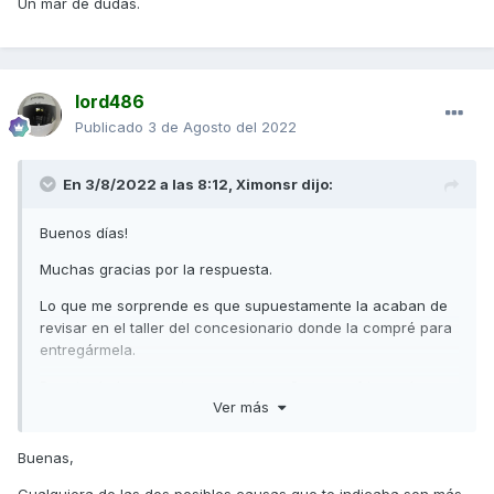
Un mar de dudas.
lord486
Publicado
3 de Agosto del 2022
En 3/8/2022 a las 8:12,
Ximonsr
dijo:
Buenos días!
Muchas gracias por la respuesta.
Lo que me sorprende es que supuestamente la acaban de
revisar en el taller del concesionario donde la compré para
entregármela.
Por otro lado comentar que esta mañana, en frio, no lo
Ver más
hacía pero llegando al trabajo y al pararme en un semáforo
lo ha vuelto hacer... No sé si tiene que ver que esté caliente
o no.
Buenas,
Un mar de dudas.
Cualquiera de las dos posibles causas que te indicaba son más