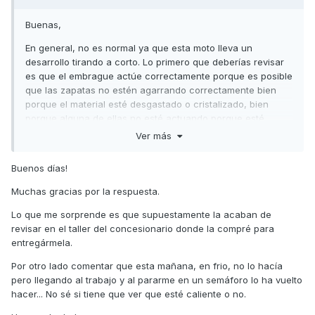
Buenas,
En general, no es normal ya que esta moto lleva un
desarrollo tirando a corto. Lo primero que deberías revisar
es que el embrague actúe correctamente porque es posible
que las zapatas no estén agarrando correctamente bien
porque el material esté desgastado o cristalizado, bien
porque alguna de ellas no esté actuando porque esté
desalineada o alguno de los muelles esté suelto o roto.
Ver más
También es posible que el variador no cierre correctamente
Buenos días!
por un problema en las guías o en lo rodillos, pero en este
caso lo normal es que la rueda trasera esté girando con el
Muchas gracias por la respuesta.
motor al ralentí.
Lo que me sorprende es que supuestamente la acaban de
Saludos,
revisar en el taller del concesionario donde la compré para
entregármela.
Por otro lado comentar que esta mañana, en frio, no lo hacía
pero llegando al trabajo y al pararme en un semáforo lo ha vuelto
hacer... No sé si tiene que ver que esté caliente o no.