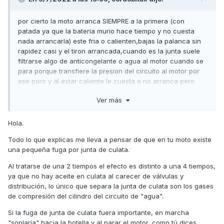
por cierto la moto arranca SIEMPRE a la primera (con
patada ya que la bateria murio hace tiempo y no cuesta
nada arrancarla) este fria o calienten,bajas la palanca sin
rapidez casi y el tiron arrancada,cuando es la junta suele
filtrarse algo de anticongelante o agua al motor cuando se
para porque transfiere la presion del circuito al motor por
ese poro y al estar caliente le cuesta o no arranca pero
esta siempre arranca.
Ver más
Hola.
Todo lo que explicas me lleva a pensar de que en tu moto existe
una pequeña fuga por junta de culata.
Al tratarse de una 2 tiempos el efecto es distinto a una 4 tiempos,
ya que no hay aceite en culata al carecer de válvulas y
distribución, lo único que separa la junta de culata son los gases
de compresión del cilindro del circuito de "agua".
Si la fuga de junta de culata fuera importante, en marcha
"soplaría" hacia la botella y al parar el motor, como tú dices