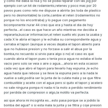
y como me daba la risa y no se podia reparar con las jog por
ejemplo con un kit de rodamiento,retenes y poco mas por 20
pavos pues como reto me dispuse a abrirla (es toda de plastico
pero no desmontable) la corte,cambie el reten (rodamientos no
porque no los encontraba) y lo pegue con pegamento
bicomponente nurar 44 creo que era y hasta el dia de hoy
perfecta....el caso es que hace un año mientras me decidia a
repararla,buscar informacion,el reten suelto etc pues la usaba y
cada X le abria el tapon y le echaba su correspondiente agua y
cerraba el tapon (aunque a veces dejaba el tapon abierto para
que no hubiese presion y no forzase a salir el abua por la
bomba,no recuerdo si sirvio para algo o no) el caso es que
cuando abria el tapon pues o tenia poca agua no estaba el bote
vacio pero solo se veia o aire o agua.....ahora en esta ocasion
cada vez que abro el tapon para llevarlo hay espuma ,le echo
agua hasta que rebose y se lleve la espuma pero a la nada le
vuelve a salir,podria ser la junta de la culata mala y se que filtre
combustible y aceite con el agua pero si quito el tapon y acelero
no sale ninguna pompa ni nada ni la moto a perdido rendimiento
por perdida de compresion o algo,la motillo va perfecta.
asi que ahora mi incognita es....esto pasa porque se a jodido la
bomba del agua? o si esta mala la junta y se filtra y coje presion