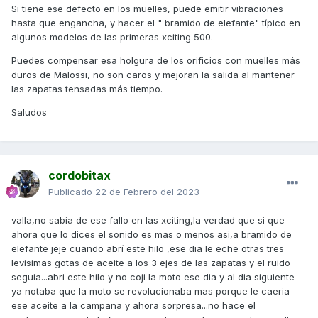
ruido por eso me extraña pero igual es eso que le a caido
Si tiene ese defecto en los muelles, puede emitir vibraciones
lo justo para que no patine pero si para que genere ruido,a
hasta que engancha, y hacer el " bramido de elefante" típico en
ver si las vuelvo a lijar.
algunos modelos de las primeras xciting 500.
otra cosa que me he fijado y no he comentado porque
Puedes compensar esa holgura de los orificios con muelles más
teoricamente no tiene porque influir en el ruido, es que los
duros de Malossi, no son caros y mejoran la salida al mantener
agujeros donde enganchan los 3 muelles a cada
las zapatas tensadas más tiempo.
zapata,estan como gastados y se han agrandado por lo
Saludos
que en reposo,estando los muelles completamente
comprimidos,si mueves el embrague,las 3 zapatas tienen
un juego de 1mm por decir algo,imagino que solo afectara a
la traccion que hara el efecto de muelle mas blando ya que
ahora las zapatas estan 1mm mas cerca de la campana
cordobitax
teniendo los mismos muelles,tecnicamente arreglo no tiene
Publicado
22 de Febrero del 2023
salvo darte unas puntadas en los agujeros de las zapatas
para achicarlos y que vuelven a estar en tension los
valla,no sabia de ese fallo en las xciting,la verdad que si que
muelles o deformar un poco la cojida de los muelles y
ahora que lo dices el sonido es mas o menos asi,a bramido de
cerrarlos mas pero vamos,no creo que influyan en ese
elefante jeje cuando abrí este hilo ,ese dia le eche otras tres
ruido,lo que si que ese campaneo que noto en esa zona y
levisimas gotas de aceite a los 3 ejes de las zapatas y el ruido
no sabia de que era casi fijo que es de eso
seguia...abri este hilo y no coji la moto ese dia y al dia siguiente
ya notaba que la moto se revolucionaba mas porque le caeria
ese aceite a la campana y ahora sorpresa...no hace el