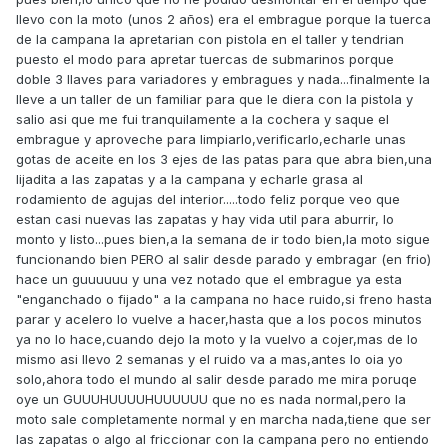
llevo con la moto (unos 2 años) era el embrague porque la tuerca
de la campana la apretarian con pistola en el taller y tendrian
puesto el modo para apretar tuercas de submarinos porque
doble 3 llaves para variadores y embragues y nada...finalmente la
lleve a un taller de un familiar para que le diera con la pistola y
salio asi que me fui tranquilamente a la cochera y saque el
embrague y aproveche para limpiarlo,verificarlo,echarle unas
gotas de aceite en los 3 ejes de las patas para que abra bien,una
lijadita a las zapatas y a la campana y echarle grasa al
rodamiento de agujas del interior.....todo feliz porque veo que
estan casi nuevas las zapatas y hay vida util para aburrir, lo
monto y listo...pues bien,a la semana de ir todo bien,la moto sigue
funcionando bien PERO al salir desde parado y embragar (en frio)
hace un guuuuuu y una vez notado que el embrague ya esta
"enganchado o fijado" a la campana no hace ruido,si freno hasta
parar y acelero lo vuelve a hacer,hasta que a los pocos minutos
ya no lo hace,cuando dejo la moto y la vuelvo a cojer,mas de lo
mismo asi llevo 2 semanas y el ruido va a mas,antes lo oia yo
solo,ahora todo el mundo al salir desde parado me mira poruqe
oye un GUUUHUUUUHUUUUUU que no es nada normal,pero la
moto sale completamente normal y en marcha nada,tiene que ser
las zapatas o algo al friccionar con la campana pero no entiendo