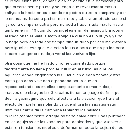
se revolucione mas, echarle algo de aceite en la campana para
marcha nada,tiene que ser las zapatas o algo al friccionar
que precisamente patine y se tenga que revolucionar mas al
con la campana pero no entiendo que puede ser porque
salir,eso lo hacia antes cuando no podria quitar la campana y por
despues no lo hace y solo hay zapatas y campana en esta
lo menos asi hacerla patinar mas rato y tubiera un efecto como si
historia,antes no lo hacia y al limpiarlo y montarlo lo hace y
lijarse la campana,cutre pero no podia hacer nada mas,lo hacia
cada vez mas??????? ayer intente quitar el tornillo y otra
tambien en mi 49 cuando los muelles eran demasiado blandos y
vez apretado para submarinos asique no pude quitarlo jejje
al traccionar se veia la moto abajo,se que no es lo suyo y ya no
pero no vi nada suelto y la tuerca,ni holguras ni nada,ni
lo hago pero en todo ese tiempo ningun ruido por eso me extraña
campana mal puesta ni nada raro,la moto iba bien desde
pero igual es eso que le a caido lo justo para que no patine pero
que lo monte y empezo a salirle el ruido poco a poco y
si para que genere ruido,a ver si las vuelvo a lijar.
cada vez mas y estoy acojonado
otra cosa que me he fijado y no he comentado porque
teoricamente no tiene porque influir en el ruido, es que los
agujeros donde enganchan los 3 muelles a cada zapata,estan
como gastados y se han agrandado por lo que en
reposo,estando los muelles completamente comprimidos,si
mueves el embrague,las 3 zapatas tienen un juego de 1mm por
decir algo,imagino que solo afectara a la traccion que hara el
efecto de muelle mas blando ya que ahora las zapatas estan
1mm mas cerca de la campana teniendo los mismos
muelles,tecnicamente arreglo no tiene salvo darte unas puntadas
en los agujeros de las zapatas para achicarlos y que vuelven a
estar en tension los muelles o deformar un poco la cojida de los