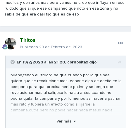
muelles y cerrarlos mas pero vamos,no creo que influyan en ese
ruido,lo que si que ese campaneo que noto en esa zona y no
sabia de que era casi fijo que es de eso
Tiritos
Publicado
20 de Febrero del 2023
En 19/2/2023 a las 21:20,
cordobitax
dijo:
bueno,tengo el "truco" de que cuando por lo que sea
quiero que se revolucione mas, echarle algo de aceite en la
campana para que precisamente patine y se tenga que
revolucionar mas al salir,eso lo hacia antes cuando no
podria quitar la campana y por lo menos asi hacerla patinar
mas rato y tubiera un efecto como si lijarse la
campana,cutre pero no podia hacer nada mas,lo hacia
tambien en mi 49 cuando los muelles eran demasiado
Ver más
blandos y al traccionar se veia la moto abajo,se que no es
lo suyo y ya no lo hago pero en todo ese tiempo ningun