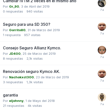
Cambiar IVTM 2 veces en el mismo año
Por
Gr_90
,
3 de Abril del 2019
0
respuestas
940
visitas
Seguro para una SD 350?
Por
Gorrito80
,
31 de Marzo del 2019
1
respuesta
957
visitas
Consejo Seguro Allianz Kymco.
Por
JD400
,
25 de Marzo del 2019
8
respuestas
2,1k
visitas
Renovación seguro Kymco AK.
Por
Nachokxct300
,
23 de Marzo del 2019
3
respuestas
1,3k
visitas
garantia
Por
eljohnny
,
1 de Mayo del 2018
21
respuestas
4k
visitas