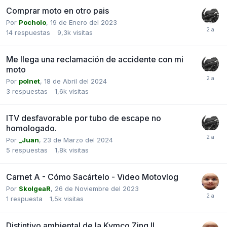
Comprar moto en otro pais
Por
Pocholo
,
19 de Enero del 2023
14
respuestas
9,3k
visitas
Me llega una reclamación de accidente con mi
moto
Por
polnet
,
18 de Abril del 2024
3
respuestas
1,6k
visitas
ITV desfavorable por tubo de escape no
homologado.
Por
_Juan
,
23 de Marzo del 2024
5
respuestas
1,8k
visitas
Carnet A - Cómo Sacártelo - Video Motovlog
Por
SkolgeaR
,
26 de Noviembre del 2023
1
respuesta
1,5k
visitas
Distintivo ambiental de la Kymco Zing II