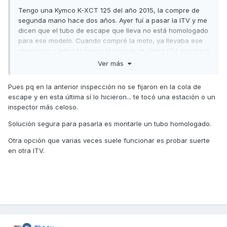
Tengo una Kymco K-XCT 125 del año 2015, la compre de
segunda mano hace dos años. Ayer fuí a pasar la ITV y me
dicen que el tubo de escape que lleva no está homologado
para ese modelo. Cuando compré la moto, ya llevaba ese
silencioso y además tengo la hoja de la última ITV que pasó
el antiguo dueño y en la foto de la moto, se vé el mismo
Ver más
tubo de escape.
Pues pq en la anterior inspección no se fijaron en la cola de
Alguien sabe porque a mi me la deniegan? y la vez anterior
escape y en esta última sí lo hicieron... te tocó una estación o un
si la pasó con el mismo tubo.
inspector más celoso.
Gracias
Solución segura para pasarla es montarle un tubo homologado.
Otra opción que varias veces suele funcionar es probar suerte
en otra ITV.