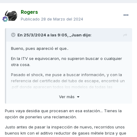
Rogers
Publicado
28 de Marzo del 2024
En 25/3/2024 a las 9:05,
_Juan
dijo:
Bueno, pues apareció el que..
En la ITV se equivocaron, no supieron buscar o cualquier
otra cosa.
Pasado el shock, me puse a buscar información, y con la
referencia del certificado del tubo de escape, encontré un
.pdf donde aparecen todos los modelos de todas las
marcas de moto para las que está homologado este tubo
Ver más
de escape.
Y Bingo!! ahí aparece el modelo de mi moto, aún así, llamé
Pues vaya desidia que procesan en esa estación... Tienes la
al distribuidor y me lo confirmó.
opción de ponerles una reclamación.
Justo antes de pasar la inspección de nuevo, recorridos unos
buenos km con el aditivo reductor de gases métele briza y que