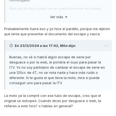
homologado.
Otra opción que varias veces suele funcionar es probar
suerte en otra ITV
Ver más
Probablemente fuera eso y yo hice el pardillo, porque me dijeron
que tenía que presentar el documento del escape y zasca.
En 23/3/2024 a las 17:42,
Mito
dijo:
Buenas, no sé si habrá algún escape de serie por
desguace o por la web, le pondría el suyo para pasar la
ITV. Yo no soy partidario de cambiar el escape de serie en
una 125cc de 4T, no se nota nada y hace más ruido o
diferente. Si te gusta el que lleva la moto, mira si puede
conseguir uno para pasar la ITV
La moto ya la compré con ese tubo de escape, creo que el
original se estropeó. Cuando dices por desguace o web, te
refieres a este foro? o hablas en general?