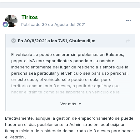
Tiritos
Publicado
30 de Agosto del 2021
En 30/8/2021 a las 7:51,
Chulma
dijo:
El vehículo se puede comprar sin problemas en Baleares,
pagar el IVA correspondiente y ponerlo a su nombre
independientemente del lugar de residencia siempre que la
persona sea particular y el vehículo sea para uso personal,
en este caso, el vehículo sólo puede circular por el
territorio comunitario 3 meses, a partir de aquí hay que
hacer el trámite como si se importara un vehículo de la
península a las islas Canarias
Ver más
Si es vehículo viaja a Canarias (o pasados los 3 meses),
tendrá que pagar el IGIC (y podrá pedir la devolución del
Efectivamente, aunque la gestión de empadronamiento se puede
IVA) hacer todo el trámite del DUA
hacer en el día, posiblemente la Administración local exija un
tiempo mínimo de residencia demostrado de 3 meses para hacer
Salu2
el Padrón .