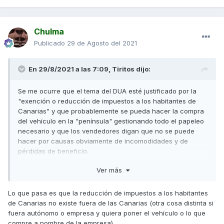
Chulma
Publicado
29 de Agosto del 2021
En 29/8/2021 a las 7:09,
Tiritos
dijo:
Se me ocurre que el tema del DUA esté justificado por la
"exención o reducción de impuestos a los habitantes de
Canarias" y que probablemente se pueda hacer la compra
del vehículo en la "península" gestionando todo el papeleo
necesario y que los vendedores digan que no se puede
hacer por causas obviamente de incomodidades y de
pérdidas de beneficio.
En el caso contrario, he leído que Sí se puede comprar un
Ver más
vehículo con la exención del IVA en Canarias por un
habitante de la Península y transportarlo a esta con el
Lo que pasa es que la reducción de impuestos a los habitantes
documento DUA y pagando el transporte ahorrándose algo
de Canarias no existe fuera de las Canarias (otra cosa distinta si
de dinero.
fuera autónomo o empresa y quiera poner el vehículo o lo que
compre a nombre de la empresa)