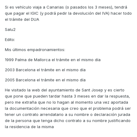
peninsular
o Baleares, aún siendo Canarias se aplica la
Si es vehículo viaja a Canarias (o pasados los 3 meses), tendrá
misma legislación que a los vehículos extranjeros. Pero
que pagar el IGIC (y podrá pedir la devolución del IVA) hacer todo
ciertamente la realidad (no del todo legal) acaba siendo
el trámite del DUA
bien distinta ya que es difícil que se lleguen a tener
problemas por incumplir lo citado. De hecho son muchos
Salu2
los extranjeros residentes que circulan durante todo el año
tan alegremente por nuestras carreteras con matricula de
Edito:
su país de origen y no les pasa nada. En mi parking desde
Mis últimos empadronamientos:
mucho tiempo hay un francés con una BMW matricula
francesa que ya os aseguro no ha rodado por Francia en
1999 Palma de Mallorca el trámite en el mismo día
años.
2003 Barcelona el trámite en el mismo día
Y en el caso que nos ocupa entiendo que todavía será más
difícil el tener problemas puesto que teniendo una placa
2005 Barcelona el trámite en el mismo día
española ya me diréis que sospechas pueden concurrir.
He visitado la web del ayuntamiento de Sant Josep y es cierto
que pone que pueden tardar hasta 3 meses en dar la respuesta,
pero me extraña que no lo hagan al momento una vez aportada
la documentación necesaria que creo que el problema podrá ser
tener un contrato arrendatario a su nombre o declaración jurada
de la persona que tenga dicho contrato a su nombre justificando
la residencia de la misma