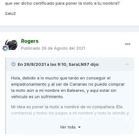
que ver dicho certificado para poner la moto a tu nombre?
Salu2
Rogers
Publicado
26 de Agosto del 2021
En 26/8/2021 a las 9:10,
SaraLN97
dijo:
Hola, debido a lo mucho que tardo en conseguir el
empadronamiento y al ser de Canarias no puedo comprar
la moto aún a mi nombre en Baleares, y aquí estar sin
vehículo es un sufrimiento.
Mi idea es poner la moto a nombre de mi compañera (De
confianza) y todos los pagos a mi nombre y todo lo demás y
en un futuro se cambia el nombre (Pagándolo) y todo sin
problemas.
Ver más
¿Es muy caro el precio de cambio de nombre?