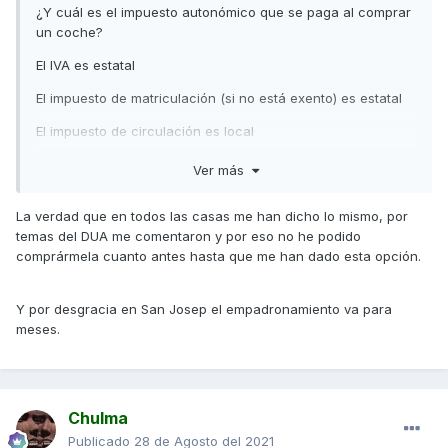
¿Y cuál es el impuesto autonómico que se paga al comprar
un coche?
El IVA es estatal
El impuesto de matriculación (si no está exento) es estatal
El impuesto de circulación es local
Y la matriculación es estatal
Ver más
El único problema que veo sería en el IVA o IGIC, pero eso
La verdad que en todos las casas me han dicho lo mismo, por
no le tendría que impedir poner el vehículo a su nombre y lo
temas del DUA me comentaron y por eso no he podido
mismo puede pasar para el impuesto de circulación
comprármela cuanto antes hasta que me han dado esta opción.
Tramitar el empadronamiento en Baleares tardas 5 minutos
Salu2
Y por desgracia en San Josep el empadronamiento va para
meses.
Chulma
Publicado
28 de Agosto del 2021