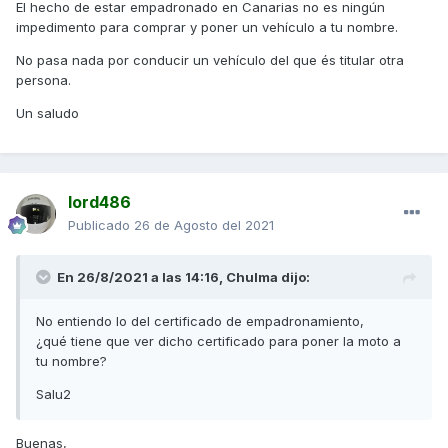
El hecho de estar empadronado en Canarias no es ningún
¿Pasa algo si me paran y no está a mi nombre la moto?
impedimento para comprar y poner un vehículo a tu nombre.
No pasa nada por conducir un vehículo del que és titular otra
persona.
Un saludo
lord486
Publicado
26 de Agosto del 2021
En 26/8/2021 a las 14:16,
Chulma
dijo:
No entiendo lo del certificado de empadronamiento,
¿qué tiene que ver dicho certificado para poner la moto a
tu nombre?
Salu2
Buenas,