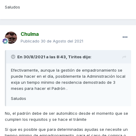
Edito:
Saludos
Mis últimos empadronamientos:
1999 Palma de Mallorca el trámite en el mismo día
2003 Barcelona el trámite en el mismo día
Chulma
Publicado
30 de Agosto del 2021
2005 Barcelona el trámite en el mismo día
He visitado la web del ayuntamiento de Sant Josep y es
En 30/8/2021 a las 8:43,
Tiritos
dijo:
cierto que pone que pueden tardar hasta 3 meses en dar la
respuesta, pero me extraña que no lo hagan al momento
una vez aportada la documentación necesaria que creo
Efectivamente, aunque la gestión de empadronamiento se
que el problema podrá ser tener un contrato arrendatario a
puede hacer en el día, posiblemente la Administración local
su nombre o declaración jurada de la persona que tenga
exija un tiempo mínimo de residencia demostrado de 3
dicho contrato a su nombre justificando la residencia de la
meses para hacer el Padrón .
misma
Saludos
No, el padrón debe de ser automático desde el momento que se
cumplen los requisitos y se hace el trámite
Sí que es posible que para determinadas ayudas se necesite un
tiempo mínimo de empadronamiento, para el caso de compra o