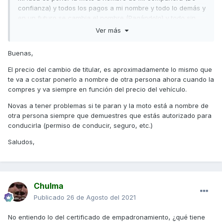
confianza) y todos los pagos a mi nombre y todo lo demás y
en un futuro se cambia el nombre (Pagándolo) y todo sin
problemas.
Ver más
¿Es muy caro el precio de cambio de nombre?
Buenas,
¿Pasa algo si me paran y no está a mi nombre la moto?
El precio del cambio de titular, es aproximadamente lo mismo que
te va a costar ponerlo a nombre de otra persona ahora cuando la
compres y va siempre en función del precio del vehículo.
Novas a tener problemas si te paran y la moto está a nombre de
otra persona siempre que demuestres que estás autorizado para
conducirla (permiso de conducir, seguro, etc.)
Saludos,
Chulma
Publicado
26 de Agosto del 2021
No entiendo lo del certificado de empadronamiento, ¿qué tiene