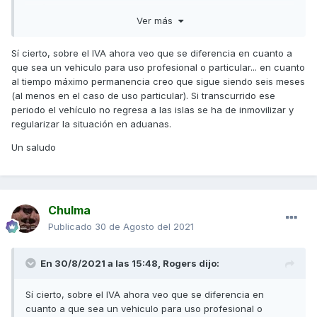
península a las islas Canarias
Ver más
Si es vehículo viaja a Canarias (o pasados los 3 meses),
tendrá que pagar el IGIC (y podrá pedir la devolución del
Sí cierto, sobre el IVA ahora veo que se diferencia en cuanto a
IVA) hacer todo el trámite del DUA
que sea un vehiculo para uso profesional o particular... en cuanto
al tiempo máximo permanencia creo que sigue siendo seis meses
Salu2
(al menos en el caso de uso particular). Si transcurrido ese
Edito:
periodo el vehículo no regresa a las islas se ha de inmovilizar y
regularizar la situación en aduanas.
Mis últimos empadronamientos:
Un saludo
1999 Palma de Mallorca el trámite en el mismo día
2003 Barcelona el trámite en el mismo día
2005 Barcelona el trámite en el mismo día
Chulma
He visitado la web del ayuntamiento de Sant Josep y es
Publicado
30 de Agosto del 2021
cierto que pone que pueden tardar hasta 3 meses en dar la
respuesta, pero me extraña que no lo hagan al momento
En 30/8/2021 a las 15:48,
Rogers
dijo:
una vez aportada la documentación necesaria que creo
que el problema podrá ser tener un contrato arrendatario a
su nombre o declaración jurada de la persona que tenga
Sí cierto, sobre el IVA ahora veo que se diferencia en
dicho contrato a su nombre justificando la residencia de la
cuanto a que sea un vehiculo para uso profesional o