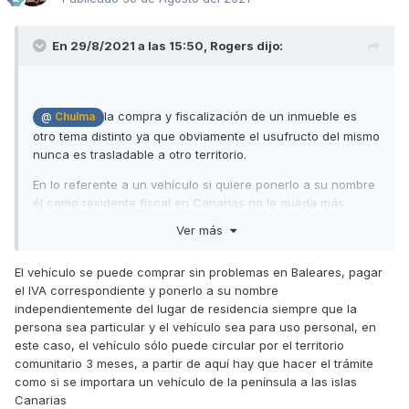
En 29/8/2021 a las 15:50,
Rogers
dijo:
la compra y fiscalización de un inmueble es
@
Chulma
otro tema distinto ya que obviamente el usufructo del mismo
nunca es trasladable a otro territorio.
En lo referente a un vehículo si quiere ponerlo a su nombre
él como residente fiscal en Canarias no le queda más
remedio que matricular y pagar los impuestos pertinentes
Ver más
del régimen especial de su CCAA... o sea, la gestoria del
concesionario de Baleares o a través de otra gestoria
El vehículo se puede comprar sin problemas en Baleares, pagar
canaria tendrían que gestionarle el trámite aduanero que
el IVA correspondiente y ponerlo a su nombre
corresponda (DUA), que en este caso sería NO aplicar IVA
independientemente del lugar de residencia siempre que la
pero si el IGIC, además de las tasas y del impuesto
persona sea particular y el vehículo sea para uso personal, en
de matriculación.
este caso, el vehículo sólo puede circular por el territorio
Esto anterior no debería acarrear mayor inconveniente... lo
comunitario 3 meses, a partir de aquí hay que hacer el trámite
cuestionable es que legalmente
el vehículo no puede
como si se importara un vehículo de la península a las islas
permanecer más de 6 meses seguidos en territorio
Canarias