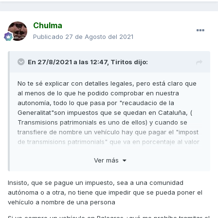
Chulma
Publicado
27 de Agosto del 2021
En 27/8/2021 a las 12:47,
Tiritos
dijo:
No te sé explicar con detalles legales, pero está claro que
al menos de lo que he podido comprobar en nuestra
autonomía, todo lo que pasa por "recaudacio de la
Generalitat"son impuestos que se quedan en Cataluña, (
Transmisions patrimonials es uno de ellos) y cuando se
transfiere de nombre un vehículo hay que pagar el "impost
de transmisions patrimonials" que va en porcentaje al valor
venal del vehículo tasado en un baremo del mismo
Ver más
departamento.
Pero eso no es exclusivo en Cataluña ya que como os he
Insisto, que se pague un impuesto, sea a una comunidad
contado en Murcia funcionaba igual.
autónoma o a otra, no tiene que impedir que se pueda poner el
vehículo a nombre de una persona
Sin ese documento no te permiten hacer el cambio de
nombre en Tráfico.
Si yo compro un vehículo en Baleares ¿qué me prohíbe tramitar el