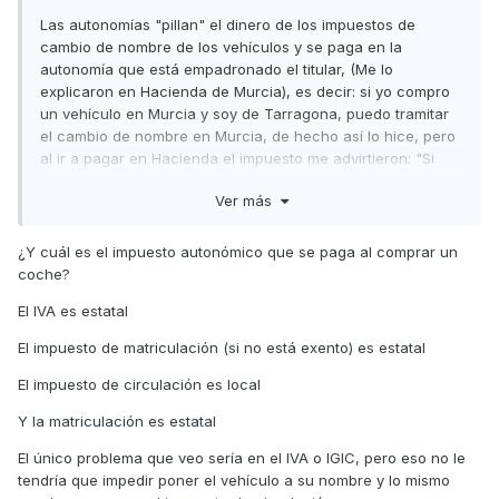
Las autonomías "pillan" el dinero de los impuestos de
cambio de nombre de los vehículos y se paga en la
autonomía que está empadronado el titular, (Me lo
explicaron en Hacienda de Murcia), es decir: si yo compro
un vehículo en Murcia y soy de Tarragona, puedo tramitar
el cambio de nombre en Murcia, de hecho así lo hice, pero
al ir a pagar en Hacienda el impuesto me advirtieron: "Si
paga Ud. el impuesto en esta autonomía, cuando llegue a
Ver más
Tarragona tiene que volver a pagar el impuesto allí, y
nosotros no le vamos a devolver el dinero", así que me
dieron en Tráfico un documento que me habilitaba como
¿Y cuál es el impuesto autonómico que se paga al comprar un
comprador del vehículo a falta de realizar la gestión en
coche?
Tarragona.
El IVA es estatal
Igual en Baleares no fueron tan explícitos y le dijeron que
El impuesto de matriculación (si no está exento) es estatal
estando empadronado en Canarias no podía hacer el
cambio de nombre en esa autonomía.
El impuesto de circulación es local
Saludos
Y la matriculación es estatal
El único problema que veo sería en el IVA o IGIC, pero eso no le
tendría que impedir poner el vehículo a su nombre y lo mismo