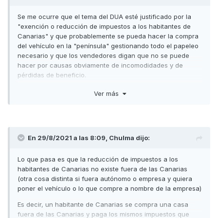
Se me ocurre que el tema del DUA esté justificado por la
"exención o reducción de impuestos a los habitantes de
Canarias" y que probablemente se pueda hacer la compra
del vehículo en la "península" gestionando todo el papeleo
necesario y que los vendedores digan que no se puede
hacer por causas obviamente de incomodidades y de
pérdidas de beneficio.
En el caso contrario, he leído que Sí se puede comprar un
Ver más
vehículo con la exención del IVA en Canarias por un
habitante de la Península y transportarlo a esta con el
documento DUA y pagando el transporte ahorrándose algo
de dinero.
En 29/8/2021 a las 8:09,
Chulma
dijo:
Un saludo
Lo que pasa es que la reducción de impuestos a los
habitantes de Canarias no existe fuera de las Canarias
(otra cosa distinta si fuera autónomo o empresa y quiera
poner el vehículo o lo que compre a nombre de la empresa)
Es decir, un habitante de Canarias se compra una casa
fuera de las Canarias y paga los mismos impuestos que