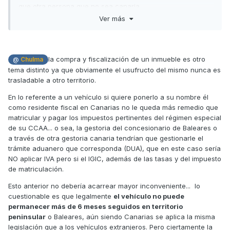
que otra persona que no sea canaria
Ver más
Pero es que además, en el caso que nos ocupa, la moto se
compra en Baleares, es decir, la moto no pasa ninguna
aduana salvo la estatal inicial
la compra y fiscalización de un inmueble es otro
@
Chulma
Pero aún que el problema sea la aduana, ¿qué tiene que
tema distinto ya que obviamente el usufructo del mismo nunca es
ver la aduana para poder poner la moto a su nombre?
trasladable a otro territorio.
Todas las motos Kymco que se venden en España se
En lo referente a un vehículo si quiere ponerlo a su nombre él
fabrican en Taiwan, es decir, todas son de importación,
como residente fiscal en Canarias no le queda más remedio que
igual que las de Francia, Italia, Alemania y restos de países
matricular y pagar los impuestos pertinentes del régimen especial
y no conozco un caso en que no se pueda comprar una
de su CCAA... o sea, la gestoria del concesionario de Baleares o
moto por tema de residencia
a través de otra gestoria canaria tendrían que gestionarle el
¿Cuántos ingleses hay con vehículos comprados en
trámite aduanero que corresponda (DUA), que en este caso sería
España? ¿y franceses? yo mismo tengo un amigo que
NO aplicar IVA pero si el IGIC, además de las tasas y del impuesto
compró una Kymco MyRoad en Italia y la pudo poner a su
de matriculación.
nombre sin más problemas
Esto anterior no debería acarrear mayor inconveniente... lo
Salu2
cuestionable es que legalmente
el vehículo no puede
permanecer más de 6 meses seguidos en territorio
peninsular
o Baleares, aún siendo Canarias se aplica la misma
legislación que a los vehículos extranjeros. Pero ciertamente la