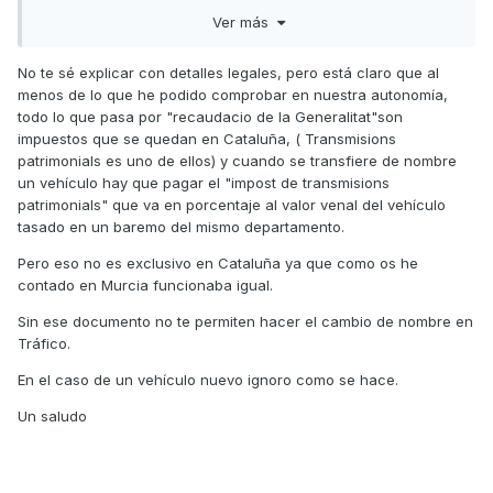
Y la matriculación es estatal
Ver más
El único problema que veo sería en el IVA o IGIC, pero eso
No te sé explicar con detalles legales, pero está claro que al
no le tendría que impedir poner el vehículo a su nombre y lo
menos de lo que he podido comprobar en nuestra autonomía,
mismo puede pasar para el impuesto de circulación
todo lo que pasa por "recaudacio de la Generalitat"son
Tramitar el empadronamiento en Baleares tardas 5 minutos
impuestos que se quedan en Cataluña, ( Transmisions
patrimonials es uno de ellos) y cuando se transfiere de nombre
Salu2
un vehículo hay que pagar el "impost de transmisions
patrimonials" que va en porcentaje al valor venal del vehículo
tasado en un baremo del mismo departamento.
Pero eso no es exclusivo en Cataluña ya que como os he
contado en Murcia funcionaba igual.
Sin ese documento no te permiten hacer el cambio de nombre en
Tráfico.
En el caso de un vehículo nuevo ignoro como se hace.
Un saludo