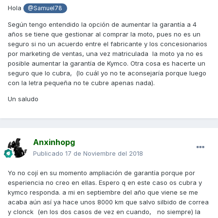
mas o menos.?
Hola
@Samuel78
Y luego otra cosa, aunque sea de segunda mano no me
Según tengo entendido la opción de aumentar la garantía a 4
pondran problema con el tema de retenes verdad? Vamos
años se tiene que gestionar al comprar la moto, pues no es un
que eso es un problema que ellos lo saben mas que de
seguro si no un acuerdo entre el fabricante y los concesionarios
sobras y supongo que una vez en taller y estando en
por marketing de ventas, una vez matriculada la moto ya no es
garantia pues me la entregaran a punto.
posible aumentar la garantía de Kymco. Otra cosa es hacerte un
seguro que lo cubra, (lo cuál yo no te aconsejaría porque luego
Por cierto la moto es de Barcelona y fue de las primeras
con la letra pequeña no te cubre apenas nada).
entregas en sep del 2017.
Un saludo
Gracias a todos y saludos!!
Anxinhopg
Publicado
17 de Noviembre del 2018
Yo no cojí en su momento ampliación de garantía porque por
esperiencia no creo en ellas. Espero q en este caso os cubra y
kymco responda. a mi en septiembre del año que viene se me
acaba aún así ya hace unos 8000 km que salvo silbido de correa
y clonck (en los dos casos de vez en cuando, no siempre) la