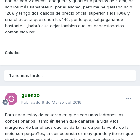
han dejado 2 cascos, chaqueta y guantes a precios de stock, no
son los más flamantes ni por el asomo, pero me he gastado solo
120€ y tengo dos cascos de precio oficial superior a los 100€ y
una chaqueta que ronda los 140, por lo que, salgo ganando
bastante... ¿habrá que dejar también que los concesionarios
coman algo no?
Saludos.
1 año más tarde...
guenzo
Publicado
9 de Marzo del 2019
Para nada estoy de acuerdo en que sean unos ladrones los
concesionarios , también tienen que ganarse la vida y los
márgenes de beneficios que les dá la marca por la venta de la
moto son pequeños, la competencia es muy grande y tienen que
ajustar precios bastante , si acaso la que nunca pierde es la