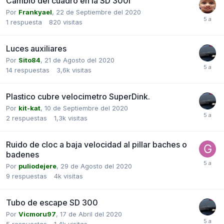
Cambio del cuadro en la SD 300i
Por
Frankyael
,
22 de Septiembre del 2020
1
respuesta
820
visitas
Luces auxiliares
Por
Sito84
,
21 de Agosto del 2020
14
respuestas
3,6k
visitas
Plastico cubre velocimetro SuperDink.
Por
kit-kat
,
10 de Septiembre del 2020
2
respuestas
1,3k
visitas
Ruido de cloc a baja velocidad al pillar baches o
badenes
Por
puliodejere
,
29 de Agosto del 2020
9
respuestas
4k
visitas
Tubo de escape SD 300
Por
Vicmoru97
,
17 de Abril del 2020
5
respuestas
1,4k
visitas