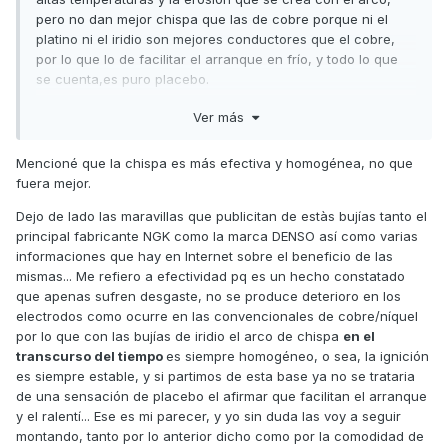
pero no dan mejor chispa que las de cobre porque ni el
platino ni el iridio son mejores conductores que el cobre,
por lo que lo de facilitar el arranque en frío, y todo lo que
se cuenta,es puro placebo.
Un saludo
Ver más
Mencioné que la chispa es más efectiva y homogénea, no que
fuera mejor.
Dejo de lado las maravillas que publicitan de estàs bujías tanto el
principal fabricante NGK como la marca DENSO así como varias
informaciones que hay en Internet sobre el beneficio de las
mismas... Me refiero a efectividad pq es un hecho constatado
que apenas sufren desgaste, no se produce deterioro en los
electrodos como ocurre en las convencionales de cobre/níquel
por lo que con las bujías de iridio el arco de chispa
en el
transcurso del tiempo
es siempre homogéneo, o sea, la ignición
es siempre estable, y si partimos de esta base ya no se trataria
de una sensación de placebo el afirmar que facilitan el arranque
y el ralentí... Ese es mi parecer, y yo sin duda las voy a seguir
montando, tanto por lo anterior dicho como por la comodidad de