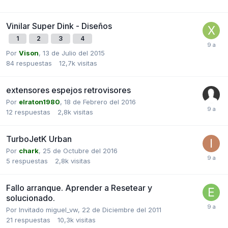
Vinilar Super Dink - Diseños
1
2
3
4
Por
Vison
,
13 de Julio del 2015
84
respuestas
12,7k
visitas
extensores espejos retrovisores
Por
elraton1980
,
18 de Febrero del 2016
12
respuestas
2,8k
visitas
TurboJetK Urban
Por
chark
,
25 de Octubre del 2016
5
respuestas
2,8k
visitas
Fallo arranque. Aprender a Resetear y
solucionado.
Por Invitado miguel_vw,
22 de Diciembre del 2011
21
respuestas
10,3k
visitas