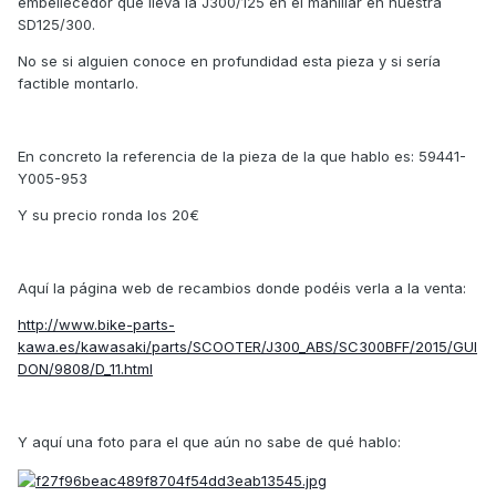
embellecedor que lleva la J300/125 en el manillar en nuestra
SD125/300.
No se si alguien conoce en profundidad esta pieza y si sería
factible montarlo.
En concreto la referencia de la pieza de la que hablo es: 59441-
Y005-953
Y su precio ronda los 20€
Aquí la página web de recambios donde podéis verla a la venta:
http://www.bike-parts-
kawa.es/kawasaki/parts/SCOOTER/J300_ABS/SC300BFF/2015/GUI
DON/9808/D_11.html
Y aquí una foto para el que aún no sabe de qué hablo: