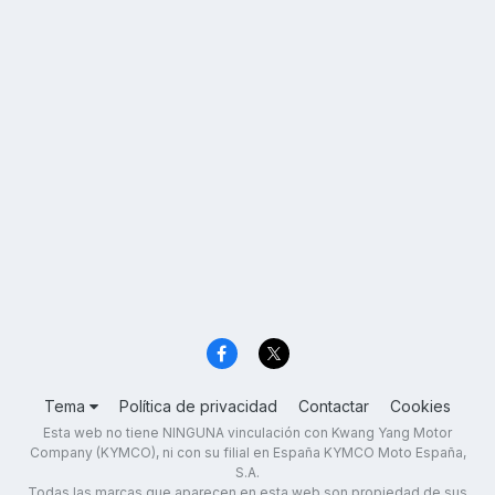
Tema
Política de privacidad
Contactar
Cookies
Esta web no tiene NINGUNA vinculación con Kwang Yang Motor
Company (KYMCO), ni con su filial en España KYMCO Moto España,
S.A.
Todas las marcas que aparecen en esta web son propiedad de sus