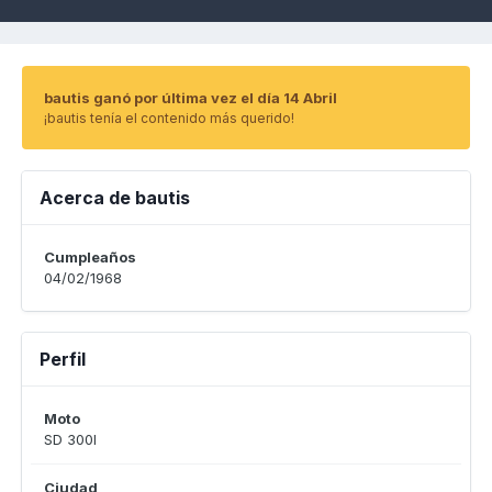
bautis ganó por última vez el día 14 Abril
¡bautis tenía el contenido más querido!
Acerca de bautis
Cumpleaños
04/02/1968
Perfil
Moto
SD 300I
Ciudad