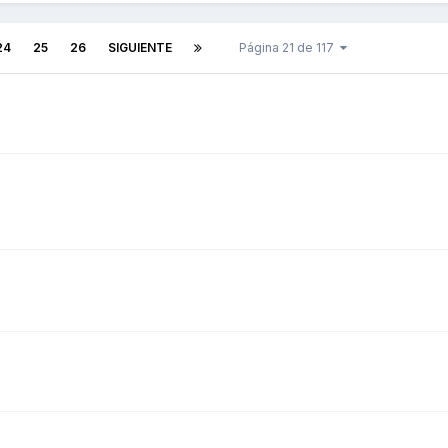
24
25
26
SIGUIENTE
Página 21 de 117