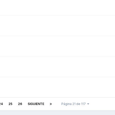
24
25
26
SIGUIENTE
Página 21 de 117