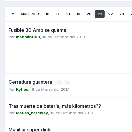
ANTERIOR
16
17
18
19
20
21
22
23
Fusible 30 Amp se quema.
Por
manolin099
,
10 de Octubre del 2019
Cerradura guantera
1
2
Por
Kyhosi
,
6 de Marzo del 2017
Tras muerte de batería, más kilómetros??
Por
Matias_barckley
,
16 de Octubre del 2019
Manillar super dink