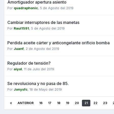
Amortiguador apertura asiento
Por
quadraphonic
,
5 de Agosto del 2019
Cambiar interruptores de las manetas
Por
Raul1591
,
5 de Agosto del 2019
Perdida aceite cárter y anticongelante orificio bomba
Por
Juanf
,
2 de Agosto del 2019
Regulador de tensión?
Por
aiyol
,
11 de Julio del 2019
Se revoluciona y no pasa de 85.
Por
Jonysfc
,
18 de Mayo del 2019
ANTERIOR
16
17
18
19
20
21
22
23