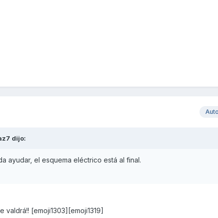
Aut
az7
dijo:
 ayudar, el esquema eléctrico está al final.
 valdrá!! [emoji1303][emoji1319]