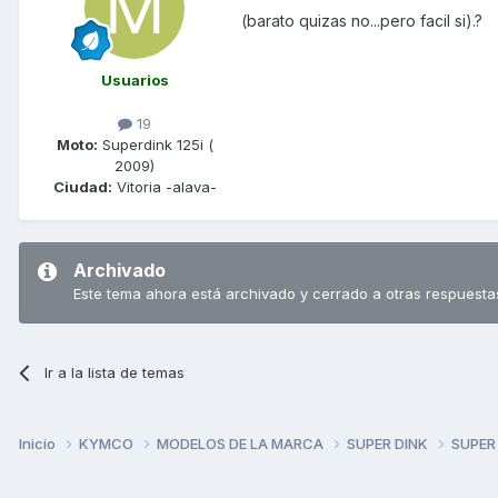
(barato quizas no...pero facil si).?
Usuarios
19
Moto:
Superdink 125i (
2009)
Ciudad:
Vitoria -alava-
Archivado
Este tema ahora está archivado y cerrado a otras respuesta
Ir a la lista de temas
Inicio
KYMCO
MODELOS DE LA MARCA
SUPER DINK
SUPER