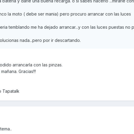
la bateria y darle una buena recarga. o si sabes hacerlo ...mirarle co
o la moto ( debe ser mania) pero procuro arrancar con las luces
eria temblando me ha dejado arrancar...y con las luces puestas no 
lucionas nada...pero por ir descartando.
odido arrancarla con las pinzas.
 mañana. Gracias!!!
o Tapatalk
tema..