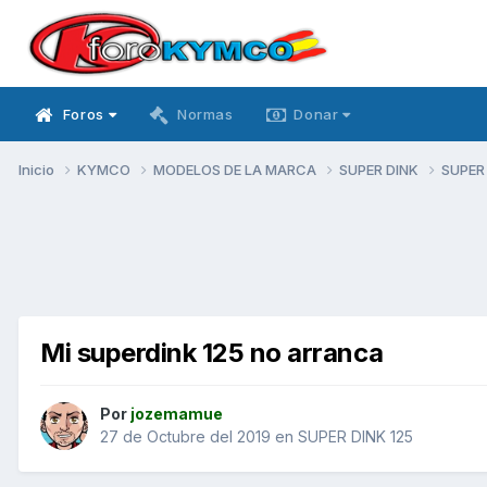
Foros
Normas
Donar
Inicio
KYMCO
MODELOS DE LA MARCA
SUPER DINK
SUPER
Mi superdink 125 no arranca
Por
jozemamue
27 de Octubre del 2019
en
SUPER DINK 125