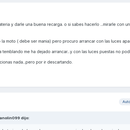
bateria y darle una buena recarga. o si sabes hacerlo ...mirarle con u
la moto ( debe ser mania) pero procuro arrancar con las luces ap
a temblando me ha dejado arrancar...y con las luces puestas no podi
ionas nada...pero por ir descartando.
Aut
anolin099
dijo: