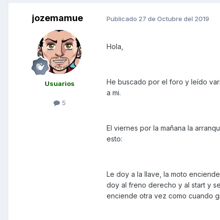
jozemamue
Publicado
27 de Octubre del 2019
Hola,
He buscado por el foro y leído va
Usuarios
a mi.
5
El viernes por la mañana la arranq
esto:
Le doy a la llave, la moto enciend
doy al freno derecho y al start y s
enciende otra vez como cuando giras