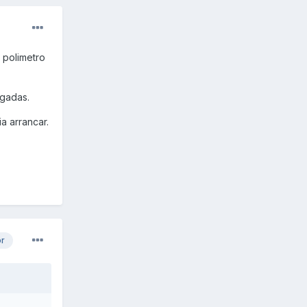
n polimetro
agadas.
a arrancar.
or