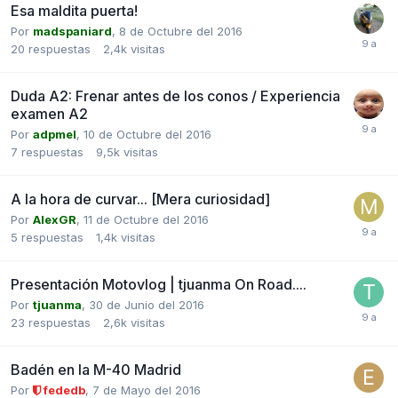
Esa maldita puerta!
Por
madspaniard
,
8 de Octubre del 2016
20
respuestas
2,4k
visitas
Duda A2: Frenar antes de los conos / Experiencia
examen A2
Por
adpmel
,
10 de Octubre del 2016
7
respuestas
9,5k
visitas
A la hora de curvar... [Mera curiosidad]
Por
AlexGR
,
11 de Octubre del 2016
5
respuestas
1,4k
visitas
Presentación Motovlog | tjuanma On Road....
Por
tjuanma
,
30 de Junio del 2016
23
respuestas
2,6k
visitas
Badén en la M-40 Madrid
Por
fededb
,
7 de Mayo del 2016