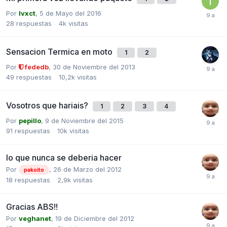
Por
Ivxct
,
5 de Mayo del 2016
28
respuestas
4k
visitas
Sensacion Termica en moto
1
2
Por
fededb
,
30 de Noviembre del 2013
49
respuestas
10,2k
visitas
Vosotros que hariais?
1
2
3
4
Por
pepillo
,
9 de Noviembre del 2015
91
respuestas
10k
visitas
lo que nunca se deberia hacer
Por
,
26 de Marzo del 2012
pakoito
18
respuestas
2,9k
visitas
Gracias ABS!!
Por
veghanet
,
19 de Diciembre del 2012