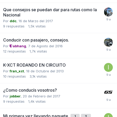
Que consejos se puedan dar para rutas como la
Nacional
Por
ddc
,
16 de Marzo del 2017
9
respuestas
1,5k
visitas
Conducir con pasajero, consejos.
Por
abhang
,
7 de Agosto del 2016
12
respuestas
1,7k
visitas
K-XCT RODANDO EN CIRCUITO
Por
fran_xct
,
18 de Octubre del 2013
10
respuestas
3,1k
visitas
¿Como conducís vosotros?
Por
jobber
,
20 de Febrero del 2017
9
respuestas
1,4k
visitas
Mi primera vez llevando paquete
1
2