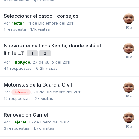
Seleccionar el casco - consejos
Por
rectari
,
11 de Diciembre del 2011
1
respuesta
1,1k
visitas
Nuevos neumáticos Kenda, donde está el
límite....?
1
2
Por
TitoKyco
,
27 de Julio del 2011
44
respuestas
6,2k
visitas
Motoristas de la Guardia Civil
Por
,
23 de Diciembre del 2011
bifasico
12
respuestas
2k
visitas
Renovacion Carnet
Por
Tejera1
,
15 de Enero del 2012
3
respuestas
1,7k
visitas