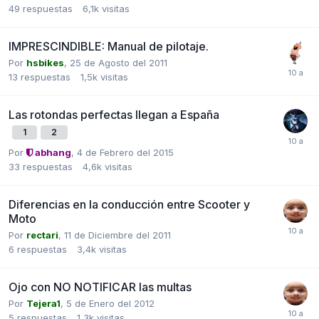
49
respuestas
6,1k
visitas
IMPRESCINDIBLE: Manual de pilotaje.
Por
hsbikes
,
25 de Agosto del 2011
13
respuestas
1,5k
visitas
Las rotondas perfectas llegan a España
1
2
Por
abhang
,
4 de Febrero del 2015
33
respuestas
4,6k
visitas
Diferencias en la conducción entre Scooter y
Moto
Por
rectari
,
11 de Diciembre del 2011
6
respuestas
3,4k
visitas
Ojo con NO NOTIFICAR las multas
Por
Tejera1
,
5 de Enero del 2012
5
respuestas
1,3k
visitas