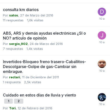
consulta km diarios
Por
satos
,
27 de Marzo del 2016
11
respuestas
1,6k
visitas
ABS, ARS y demás ayudas electrónicas ¿SI o
NO? artículo de opinión
Por
sergio_902
,
24 de Marzo del 2016
7
respuestas
1,4k
visitas
Invertidos-Bloqueo freno trasero-Caballitos-
Descolgarse-Golpe de gas-Cambiar sin
embrague.
Por
rectari
,
11 de Diciembre del 2011
1
respuesta
2,5k
visitas
Cuidado en estos días de lluvia y viento
1
2
Por
Tori
,
12 de Febrero del 2016