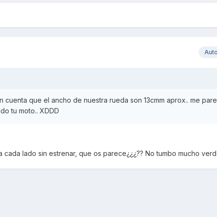
Aut
en cuenta que el ancho de nuestra rueda son 13cmm aprox.. me par
ndo tu moto.. XDDD
. a cada lado sin estrenar, que os parece¿¿¿?? No tumbo mucho ver