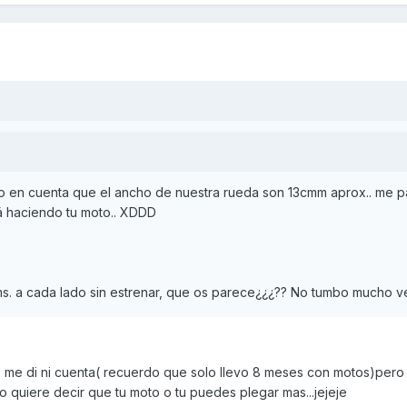
o en cuenta que el ancho de nuestra rueda son 13cmm aprox.. me 
á haciendo tu moto.. XDDD
cms. a cada lado sin estrenar, que os parece¿¿¿?? No tumbo mucho 
no me di ni cuenta( recuerdo que solo llevo 8 meses con motos)per
 quiere decir que tu moto o tu puedes plegar mas...jejeje