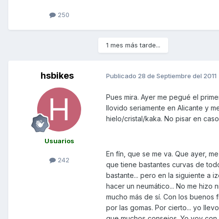
250
1 mes más tarde...
hsbikes
Publicado
28 de Septiembre del 2011
Pues mira. Ayer me pegué el primer 
llovido seriamente en Alicante y m
hielo/cristal/kaka. No pisar en cas
Usuarios
En fín, que se me va. Que ayer, me
242
que tiene bastantes curvas de todo
bastante... pero en la siguiente a i
hacer un neumático... No me hizo ni
mucho más de sí. Con los buenos f
por las gomas. Por cierto... yo lle
que muchos consejos. Yo voy con mi