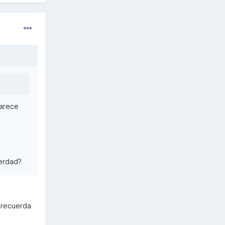
parece
verdad?
o recuerda