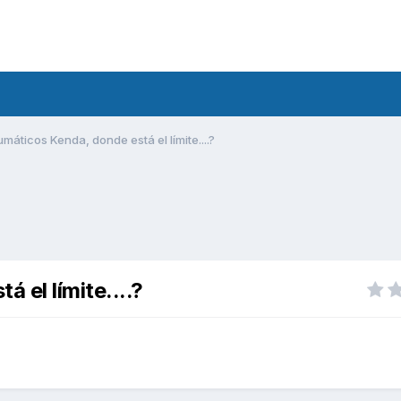
áticos Kenda, donde está el límite....?
 el límite....?