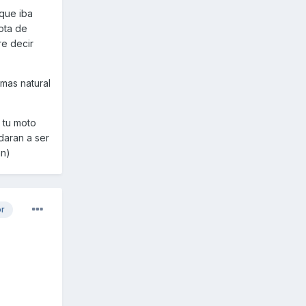
 que iba
ota de
e decir
 mas natural
 tu moto
daran a ser
an)
or