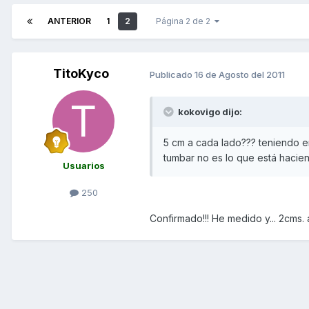
ANTERIOR
1
2
Página 2 de 2
TitoKyco
Publicado
16 de Agosto del 2011
kokovigo dijo:
5 cm a cada lado??? teniendo 
tumbar no es lo que está hacie
Usuarios
250
Confirmado!!! He medido y... 2cms