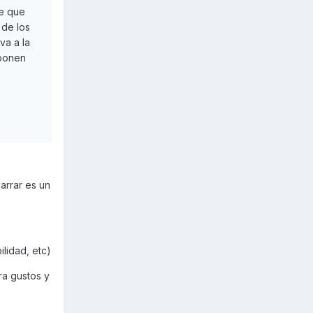
te que
 de los
va a la
 ponen
arrar es un
lidad, etc)
ra gustos y