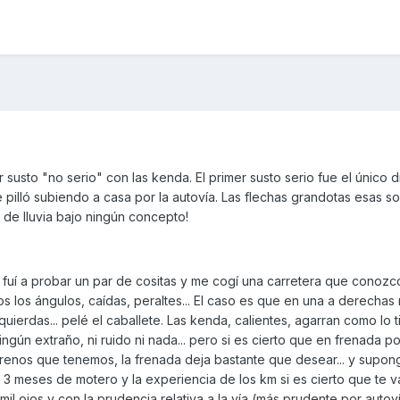
susto "no serio" con las kenda. El primer susto serio fue el único 
e pilló subiendo a casa por la autovía. Las flechas grandotas esas s
o de lluvia bajo ningún concepto!
 fuí a probar un par de cositas y me cogí una carretera que conozc
s los ángulos, caídas, peraltes... El caso es que en una a derechas
zquierdas... pelé el caballete. Las kenda, calientes, agarran como lo 
ngún extraño, ni ruido ni nada... pero si es cierto que en frenada p
renos que tenemos, la frenada deja bastante que desear... y supo
vo 3 meses de motero y la experiencia de los km si es cierto que te 
l ojos y con la prudencia relativa a la vía (más prudente por autov