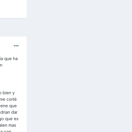
día que ha
on
o bien y
 me corté
tiene que
odrían dar
ngo que es
valen mas
ía con