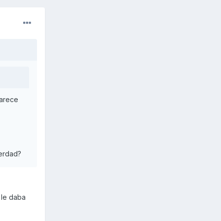
parece
verdad?
 le daba