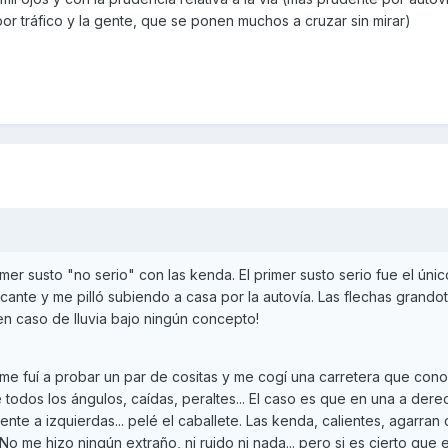
por tráfico y la gente, que se ponen muchos a cruzar sin mirar)
er susto "no serio" con las kenda. El primer susto serio fue el únic
icante y me pilló subiendo a casa por la autovía. Las flechas grando
 en caso de lluvia bajo ningún concepto!
 me fuí a probar un par de cositas y me cogí una carretera que con
 todos los ángulos, caídas, peraltes... El caso es que en una a der
iente a izquierdas... pelé el caballete. Las kenda, calientes, agarran
No me hizo ningún extraño, ni ruido ni nada... pero si es cierto que 