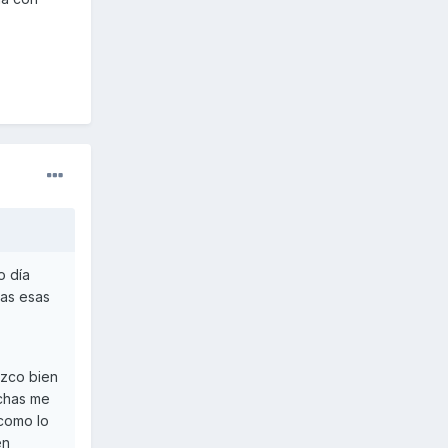
o día
tas esas
ozco bien
echas me
 como lo
en