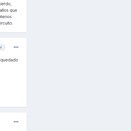
uierdo,
ballos que
nterios
rcuito.
or
tá quedado