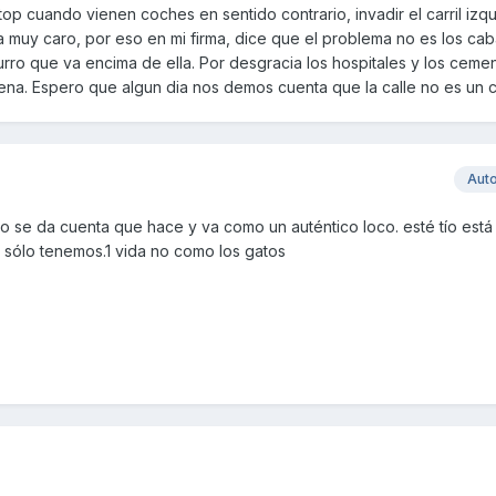
op cuando vienen coches en sentido contrario, invadir el carril izq
lta muy caro, por eso en mi firma, dice que el problema no es los ca
urro que va encima de ella. Por desgracia los hospitales y los ceme
ena. Espero que algun dia nos demos cuenta que la calle no es un ci
Aut
no se da cuenta que hace y va como un auténtico loco. esté tío es
 sólo tenemos.1 vida no como los gatos