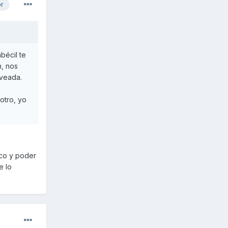
or
bécil te
n, nos
rveada.
otro, yo
ico y poder
e lo