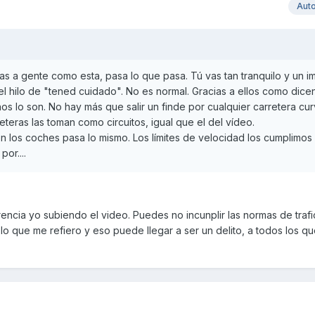
Aut
as a gente como esta, pasa lo que pasa. Tú vas tan tranquilo y un im
el hilo de "tened cuidado". No es normal. Gracias a ellos como dice
os lo son. No hay más que salir un finde por cualquier carretera cu
teras las toman como circuitos, igual que el del vídeo.
on los coches pasa lo mismo. Los límites de velocidad los cumplimos 
or....
rencia yo subiendo el video. Puedes no incunplir las normas de traf
o que me refiero y eso puede llegar a ser un delito, a todos los qu