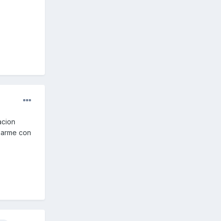
acion
oparme con