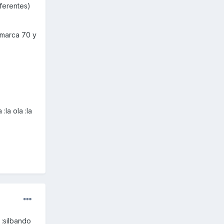
iferentes)
(marca 70 y
 :la ola :la
 :silbando