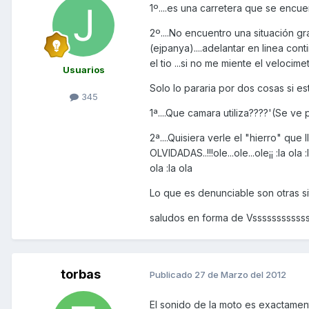
1º....es una carretera que se encuent
2º....No encuentro una situación g
(ejpanya)....adelantar en linea co
el tio ...si no me miente el velocim
Usuarios
Solo lo pararia por dos cosas si es
345
1ª....Que camara utiliza????'(Se ve
2ª....Quisiera verle el "hierro" qu
OLVIDADAS..!!!ole...ole...ole¡¡ :la ola :la
ola :la ola
Lo que es denunciable son otras sit
saludos en forma de Vsssssssssss
torbas
Publicado
27 de Marzo del 2012
El sonido de la moto es exactamente 