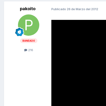
pakoito
Publicado
26 de Marzo del 2012
BANEADO
216