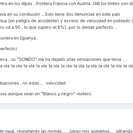
ra en los Alpes ...frontera Francia con Austria...(Allí los limites son d
rave en su condución ....Solo tiene dos denuncias en este país
ntinua (sin peligro de accidente) y exceso de velocidad en poblado 
etro vá a 90 , lo que supero el 8%)...por lo demás perfecto...
tuviera en Ejpanya...
 perfecto)
e lleva ...su "SONIDO" me ha dejado unas sensaciones que tenia
 ola :la ola :la ola :la ola :la ola :la ola :la ola :la ola :la ola :la ola :la ola
uaciones , no estas .... :velocidad
ssss aúnque sean en "Blanco y negro" :motero
igual...respetando las normas.........luego nos quejamos..... :silbando