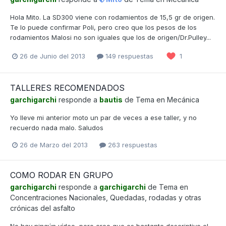
Hola Mito. La SD300 viene con rodamientos de 15,5 gr de origen.
Te lo puede confirmar Poli, pero creo que los pesos de los
rodamientos Malosi no son iguales que los de origen/Dr.Pulley...
26 de Junio del 2013
149 respuestas
1
TALLERES RECOMENDADOS
garchigarchi
responde a
bautis
de Tema en
Mecánica
Yo lleve mi anterior moto un par de veces a ese taller, y no
recuerdo nada malo. Saludos
26 de Marzo del 2013
263 respuestas
COMO RODAR EN GRUPO
garchigarchi
responde a
garchigarchi
de Tema en
Concentraciones Nacionales, Quedadas, rodadas y otras
crónicas del asfalto
No hay ningún vídeo, pero creo que es bastante descriptivo el