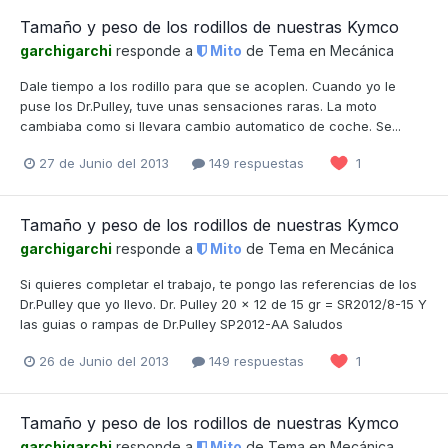
Tamaño y peso de los rodillos de nuestras Kymco
garchigarchi
responde a
Mito
de Tema en
Mecánica
Dale tiempo a los rodillo para que se acoplen. Cuando yo le
puse los Dr.Pulley, tuve unas sensaciones raras. La moto
cambiaba como si llevara cambio automatico de coche. Se...
27 de Junio del 2013
149 respuestas
1
Tamaño y peso de los rodillos de nuestras Kymco
garchigarchi
responde a
Mito
de Tema en
Mecánica
Si quieres completar el trabajo, te pongo las referencias de los
Dr.Pulley que yo llevo. Dr. Pulley 20 x 12 de 15 gr = SR2012/8-15 Y
las guias o rampas de Dr.Pulley SP2012-AA Saludos
26 de Junio del 2013
149 respuestas
1
Tamaño y peso de los rodillos de nuestras Kymco
garchigarchi
responde a
Mito
de Tema en
Mecánica