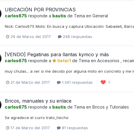
UBICACIÓN POR PROVINCIAS
carlos675
responde a
bautis
de Tema en
General
Nick: Carlos675 Moto: En busca y captura Ubicación: Sabadell, Barc
29 de Marzo del 2017
248 respuestas
[VENDO] Pegatinas para llantas kymco y más
carlos675
responde a
tieter1
de Tema en
Accesorios , reca
muy chulas... a ver si me decido por alguna moto en concreto y me 
21 de Marzo del 2017
1.341 respuestas
1
Bricos, manuales y su enlace
carlos675
responde a
bautis
de Tema en
Bricos y Tutoriales
Se agradece el curro trato_hecho
17 de Marzo del 2017
81 respuestas