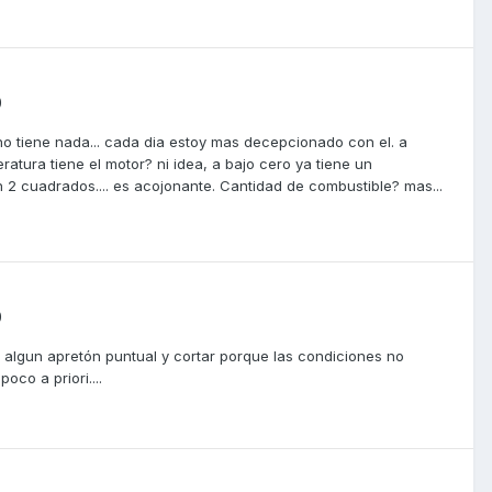
0
 no tiene nada... cada dia estoy mas decepcionado con el. a
atura tiene el motor? ni idea, a bajo cero ya tiene un
on 2 cuadrados.... es acojonante. Cantidad de combustible? mas...
0
 algun apretón puntual y cortar porque las condiciones no
co a priori....