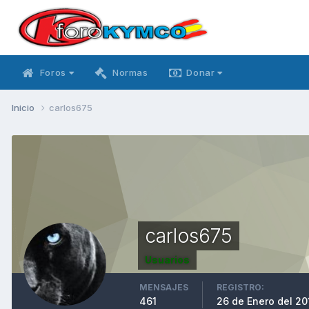
Foros
Normas
Donar
Inicio
carlos675
carlos675
Usuarios
MENSAJES
REGISTRO:
461
26 de Enero del 20