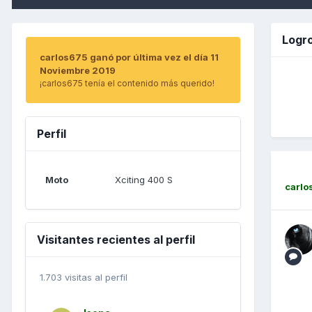
Logr
carlos675 ganó por última vez el día 11
Noviembre 2019
¡carlos675 tenía el contenido más querido!
Perfil
Moto
Xciting 400 S
carlo
Visitantes recientes al perfil
1.703 visitas al perfil