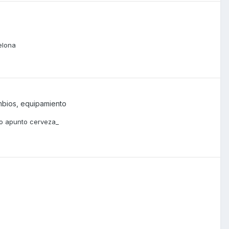
elona
mbios, equipamiento
lo apunto cerveza_