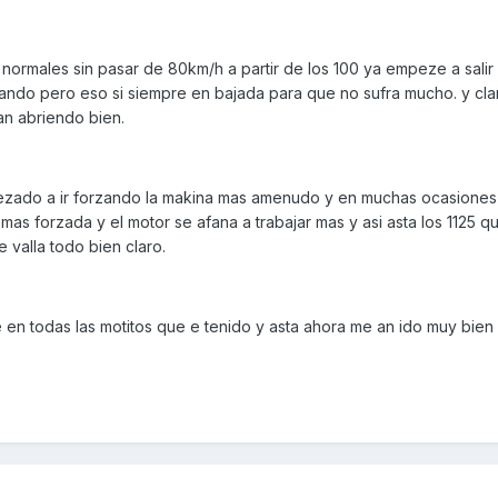
normales sin pasar de 80km/h a partir de los 100 ya empeze a salir 
uando pero eso si siempre en bajada para que no sufra mucho. y cla
an abriendo bien.
mpezado a ir forzando la makina mas amenudo y en muchas ocasione
as forzada y el motor se afana a trabajar mas y asi asta los 1125 q
e valla todo bien claro.
 en todas las motitos que e tenido y asta ahora me an ido muy bien 