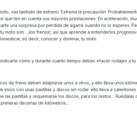
a moto, vas también de estreno. Extrema la precaución. Probablemen
 así que ten en cuenta sus mayores prestaciones. En aceleración, m
rte una sorpresa por pérdida de agarre cuando no lo esperes. Pe
u moto son… ¡los frenos!, así que aprende a entenderlos progresi
mesticar, es decir, conocer y dominar, tu moto.
indicarte cómo y durante cuanto tiempo debes «hacer rodaje» a tu
iscos de freno deben adaptarse unos a otros, y ello lleva unos kilóm
 inicio con unas pastillas y discos sin rodar: ello lleva a calentones
se las pastillas y requemarse los discos, para los restos… Ruédalas
s primeras decenas de kilómetros…