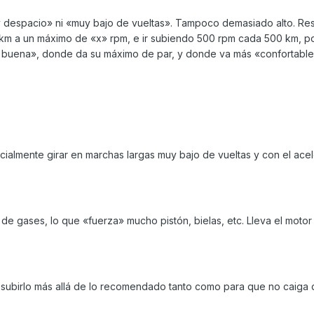
uy despacio» ni «muy bajo de vueltas». Tampoco demasiado alto. Res
 km a un máximo de «x» rpm, e ir subiendo 500 rpm cada 500 km, po
a buena», donde da su máximo de par, y donde va más «confortable
ialmente girar en marchas largas muy bajo de vueltas y con el ace
 de gases, lo que «fuerza» mucho pistón, bielas, etc. Lleva el motor
 subirlo más allá de lo recomendado tanto como para que no caiga 