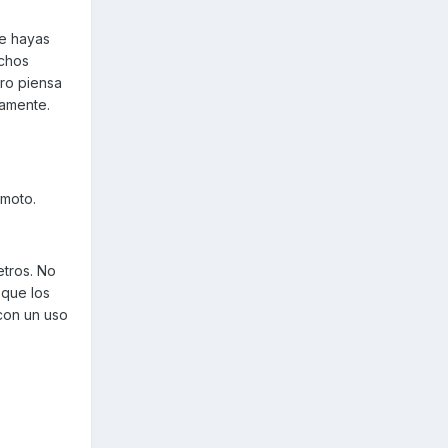
te hayas
uchos
ro piensa
vamente.
 moto.
etros. No
 que los
 con un uso