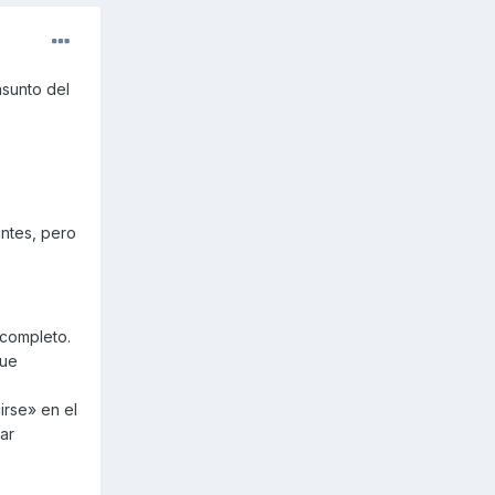
asunto del
antes, pero
 completo.
que
irse» en el
ar