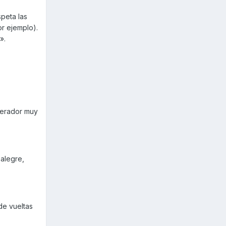
peta las
r ejemplo).
».
lerador muy
 alegre,
de vueltas