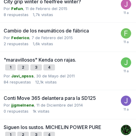
City grip winter o feelfree winter?
Por
Fefun
,
11 de Febrero del 2015
8
respuestas
1,7k
visitas
Cambio de los neumáticos de fábrica
Por
Federico
,
7 de Febrero del 2015
2
respuestas
1,6k
visitas
"maravillosos" Kenda con rajas.
1
2
3
4
Por
Javi_opsss
,
30 de Mayo del 2011
84
respuestas
12,1k
visitas
Conti Move 365 delantera para la SD125
Por
jjgmelnene
,
11 de Diciembre del 2014
0
respuestas
1k
visitas
Siguen los sustos. MICHELIN POWER PURE
1
2
3
4