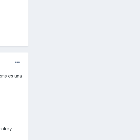
kms es una
 :okey