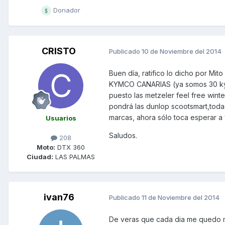
Donador
CRISTO
Publicado
10 de Noviembre del 2014
Buen día, ratifico lo dicho por Mi
KYMCO CANARIAS (ya somos 30 ky
puesto las metzeler feel free winte
pondrá las dunlop scootsmart,toda
marcas, ahora sólo toca esperar a 
Usuarios
Saludos.
208
Moto:
DTX 360
Ciudad:
LAS PALMAS
ivan76
Publicado
11 de Noviembre del 2014
De veras que cada dia me quedo ma