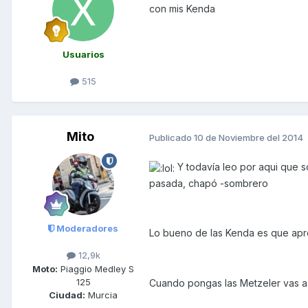
con mis Kenda
Usuarios
515
Mito
Publicado
10 de Noviembre del 2014
Y todavía leo por aqui que 
pasada, chapó -sombrero
Moderadores
Lo bueno de las Kenda es que apr
12,9k
Moto:
Piaggio Medley S
125
Cuando pongas las Metzeler vas a f
Ciudad:
Murcia