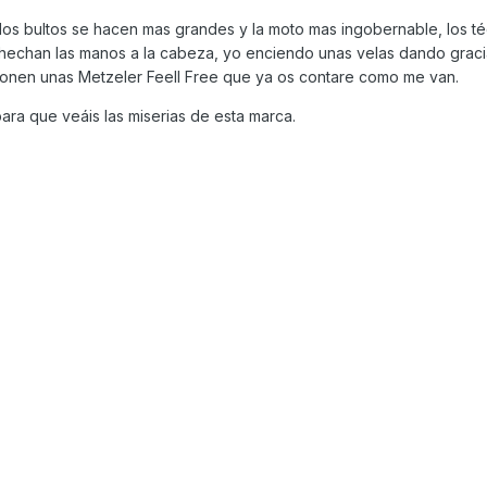
er los bultos se hacen mas grandes y la moto mas ingobernable, los t
hechan las manos a la cabeza, yo enciendo unas velas dando graci
 ponen unas Metzeler Feell Free que ya os contare como me van.
para que veáis las miserias de esta marca.