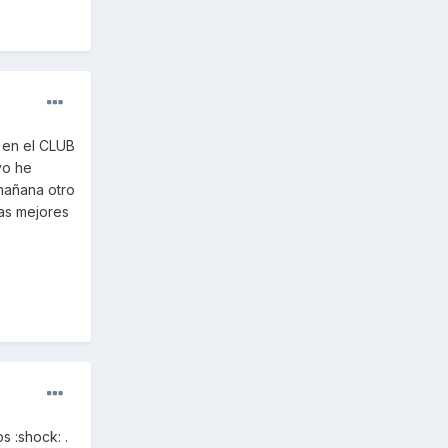
s en el CLUB
yo he
 mañana otro
las mejores
 :shock: .