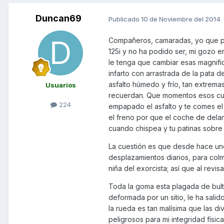
Duncan69
Publicado
10 de Noviembre del 2014
Compañeros, camaradas, yo que pen
125i y no ha podido ser, mi gozo 
le tenga que cambiar esas magnif
infarto con arrastrada de la pata 
asfalto húmedo y frío, tan extrem
Usuarios
recuerdan. Que momentos esos cuan
224
empapado el asfalto y te comes el
el freno por que el coche de dela
cuando chispea y tu patinas sobre e
La cuestión es que desde hace un
desplazamientos diarios, para colm
niña del exorcista; así que al revi
Toda la goma esta plagada de bulto
deformada por un sitio, le ha salid
la rueda es tan malísima que las d
peligrosos para mi integridad física