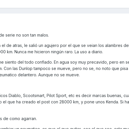
de serie no son tan malos.
 el de atras, le salió un agujero por el que se veian los alambres de
000 km. Nunca me hicieron ningún raro. La uso a diario.
e siento del todo confiado. En agua soy muy precavido, pero en s
. Con las Dunlop tampoco se mueve, pero no se, no noto que pisa 
neumatico delantero. Aunque no se mueve.
icos Diablo, Scootsmart, Pilot Sport, etc es decir marcas buenas, c
el que ha creado el post con 28000 km, y pone unos Kenda. Si ha
is de como agarran.
 cambiar un neumatico, es que el que quitas, sea el que sea, esta m