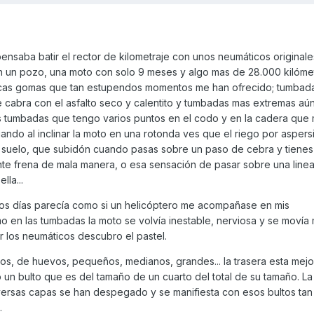
saba batir el rector de kilometraje con unos neumáticos originale
en un pozo, una moto con solo 9 meses y algo mas de 28.000 kilóme
icas gomas que tan estupendos momentos me han ofrecido; tumbad
de cabra con el asfalto seco y calentito y tumbadas mas extremas aú
as tumbadas que tengo varios puntos en el codo y en la cadera que 
do al inclinar la moto en una rotonda ves que el riego por aspers
 suelo, que subidón cuando pasas sobre un paso de cebra y tienes
nte frena de mala manera, o esa sensación de pasar sobre una linea
lla...
os días parecía como si un helicóptero me acompañase en mis
o en las tumbadas la moto se volvía inestable, nerviosa y se movía
sar los neumáticos descubro el pastel.
s, de huevos, pequeños, medianos, grandes... la trasera esta mejor
o un bulto que es del tamaño de un cuarto del total de su tamaño. La
iversas capas se han despegado y se manifiesta con esos bultos tan
.