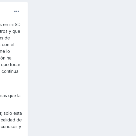
s en mi SD
tros y que
as de
n con el
me lo
ión ha
 que tocar
 continua
 mas que la
, solo esta
 calidad de
 curiosos y