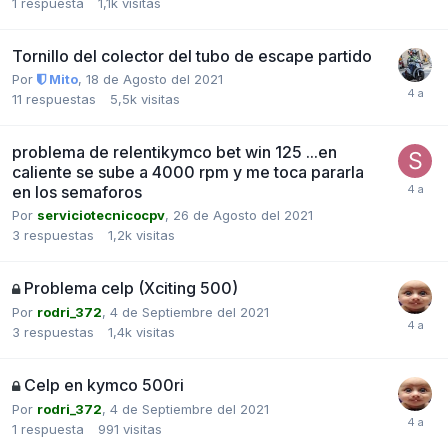
1
respuesta
1,1k
visitas
Tornillo del colector del tubo de escape partido
Por
Mito
,
18 de Agosto del 2021
11
respuestas
5,5k
visitas
problema de relentikymco bet win 125 ...en
caliente se sube a 4000 rpm y me toca pararla
en los semaforos
Por
serviciotecnicocpv
,
26 de Agosto del 2021
3
respuestas
1,2k
visitas
Problema celp (Xciting 500)
Por
rodri_372
,
4 de Septiembre del 2021
3
respuestas
1,4k
visitas
Celp en kymco 500ri
Por
rodri_372
,
4 de Septiembre del 2021
1
respuesta
991
visitas