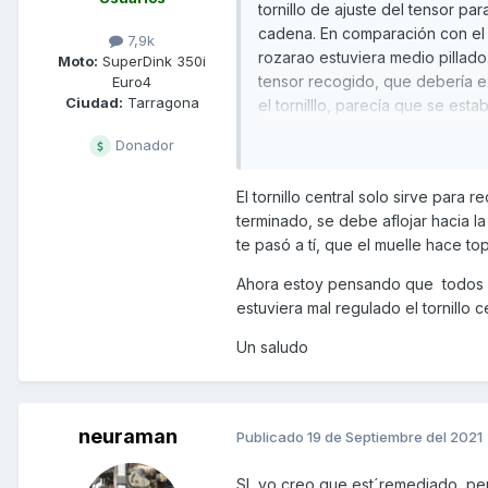
tornillo de ajuste del tensor pa
cadena. En comparación con el 
7,9k
rozarao estuviera medio pillado..
Moto:
SuperDink 350i
tensor recogido, que debería e
Euro4
Ciudad:
Tarragona
el tornilllo, parecía que se esta
Donador
Así que lo giré yo mismo para 
metálico, así que supongo que e
El tornillo central solo sirve para
terminado, se debe aflojar hacia la
Ahora la cosa, es cambiarlo, sol
te pasó a tí, que el muelle hace to
o forzarlo. Así que me pondré 
o que le pasa. Ya os comento si
Ahora estoy pensando que todos l
estuviera mal regulado el tornillo ce
Un saludo
neuraman
Publicado
19 de Septiembre del 2021
SI, yo creo que est´remediado, per