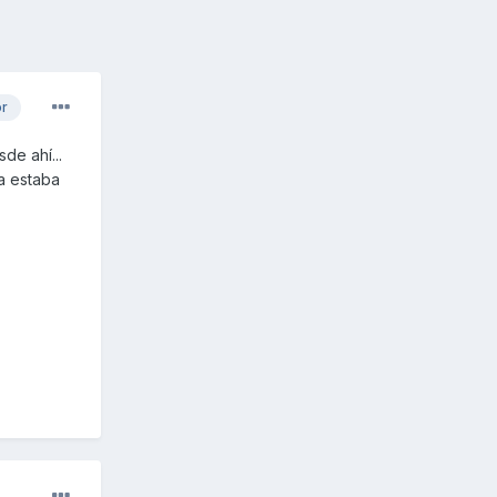
or
de ahí...
na estaba