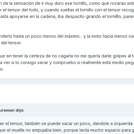
 da la sensación de ir muy duro ese tornillo, como que rozarao est
er el tensor del todo, y cuando sueltas el tornillo con el tensor reco
ta apoyarse en la cadena, iba despacito girando el tornilllo, pare
enderlo hasta un poco menos del máximo... y la moto hacía menos ru
del tensor.
ue sin tener la certeza de no cagarla no me quería darle golpes al t
 a ver si lo consigo sacar y compruebo si realmente está medio pe
o.
uraman
dijo:
oger el tensor, también se puede sacar un poco, dandole a izquierda
que el muelle no empujaba bien, porque tenía mucho espacio para gi