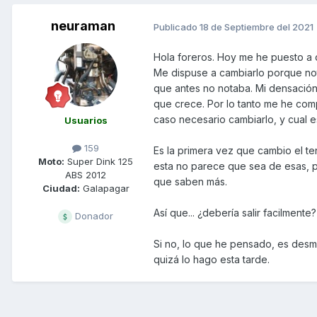
neuraman
Publicado
18 de Septiembre del 2021
Hola foreros. Hoy me he puesto a 
Me dispuse a cambiarlo porque no
que antes no notaba. Mi densación
que crece. Por lo tanto me he com
caso necesario cambiarlo, y cual es 
Usuarios
159
Es la primera vez que cambio el te
Moto:
Super Dink 125
esta no parece que sea de esas, po
ABS 2012
que saben más.
Ciudad:
Galapagar
Así que... ¿debería salir facilment
Donador
Si no, lo que he pensado, es desmo
quizá lo hago esta tarde.