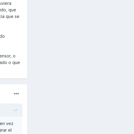
uviera
gido, que
cía que se
ido
ensor, o
gado o que
 en vez
rar el