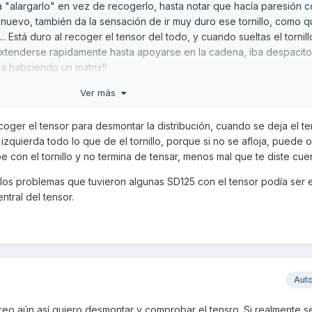
ra "alargarlo" en vez de recogerlo, hasta notar que hacía paresión c
nuevo, también da la sensación de ir muy duro ese tornillo, como 
. Está duro al recoger el tensor del todo, y cuando sueltas el tornill
xtenderse rapidamente hasta apoyarse en la cadena, iba despacito
ba habciendo un matrix!!
Ver más
extenderlo hasta un poco menos del máximo... y la moto hacía menos
ra del tensor.
 recoger el tensor para desmontar la distribución, cuando se deja el t
 izquierda todo lo que de el tornillo, porque si no se afloja, puede 
o que sin tener la certeza de no cagarla no me quería darle golpes a
pe con el tornillo y no termina de tensar, menos mal que te diste cue
ahora a ver si lo consigo sacar y compruebo si realmente está med
 lo consigo.
os problemas que tuvieron algunas SD125 con el tensor podía ser 
ntral del tensor.
Aut
eo aún así quiero desmontar y comprobar el tensro. Si realmente se