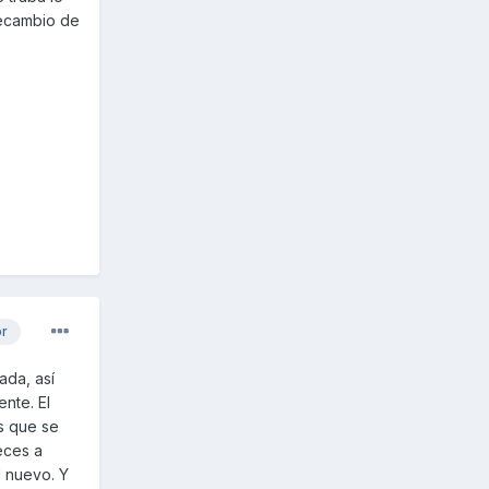
recambio de
or
ada, así
nte. El
es que se
eces a
l nuevo. Y