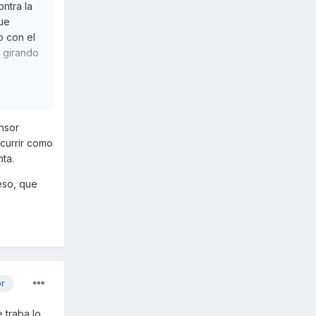
ontra la
que
o con el
 girando
 ruido
ensor
ocurrir como
l tensor,
nta.
io pegado
eso, que
or
 traba lo