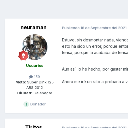
neuraman
Publicado
18 de Septiembre del 2021
Estuve, sin desmontar nada, viendo e
esto ha sido un error, porque ento
tensa, porque la acababa de tensa
Usuarios
Aún así, lo he hecho, por gastar mi
159
Ahora me iré un rato a probarla a v
Moto:
Super Dink 125
ABS 2012
Ciudad:
Galapagar
Donador
Tiritos
Publicado
19 de Septiembre del 2021