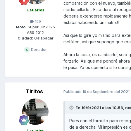
comparación con el nuevo, también
medio pillado... Está duro al recog
Usuarios
debería extenderse rapidamente has
159
estaba habciendo un matrix!!
Moto:
Super Dink 125
ABS 2012
Así que lo giré yo mismo para ext
Ciudad:
Galapagar
metálico, así que supongo que era 
Donador
Ahora la cosa, es cambiarlo, solo q
forzarlo. Así que me pondré ahora
le pasa. Ya os comento si lo consig
Tiritos
Publicado
19 de Septiembre del 2021
En 19/9/2021 a las 10:56,
ne
Pues con el tornillito para rec
de a derecha. Mi impresión es 
Usuarios