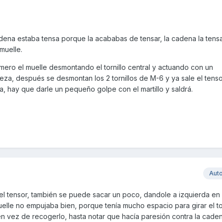
ena estaba tensa porque la acababas de tensar, la cadena la tens
muelle.
imero el muelle desmontando el tornillo central y actuando con un
pieza, después se desmontan los 2 tornillos de M-6 y ya sale el tenso
a, hay que darle un pequeño golpe con el martillo y saldrá.
Aut
r el tensor, también se puede sacar un poco, dandole a izquierda en
elle no empujaba bien, porque tenía mucho espacio para girar el to
 en vez de recogerlo, hasta notar que hacía paresión contra la caden