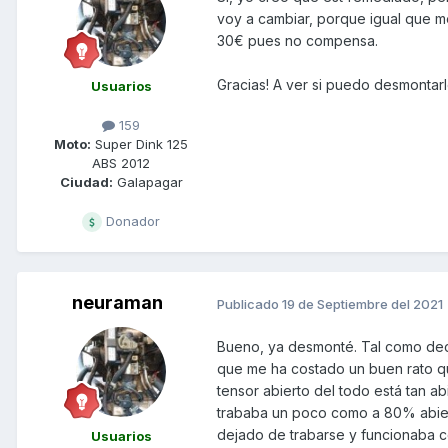
voy a cambiar, porque igual que m
30€ pues no compensa.
Gracias! A ver si puedo desmontarl
Usuarios
159
Moto:
Super Dink 125
ABS 2012
Ciudad:
Galapagar
Donador
neuraman
Publicado
19 de Septiembre del 2021
Bueno, ya desmonté. Tal como deci
que me ha costado un buen rato qui
tensor abierto del todo está tan a
trababa un poco como a 80% abiert
dejado de trabarse y funcionaba c
Usuarios