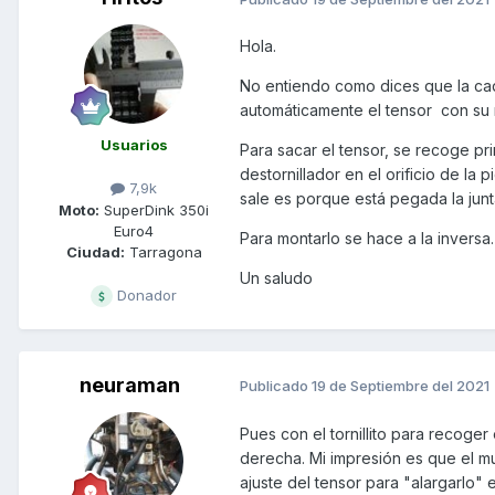
Hola.
No entiendo como dices que la cad
automáticamente el tensor con su 
Usuarios
Para sacar el tensor, se recoge pr
destornillador en el orificio de la 
7,9k
sale es porque está pegada la junt
Moto:
SuperDink 350i
Euro4
Para montarlo se hace a la inversa.
Ciudad:
Tarragona
Un saludo
Donador
neuraman
Publicado
19 de Septiembre del 2021
Pues con el tornillito para recoge
derecha. Mi impresión es que el mu
ajuste del tensor para "alargarlo"