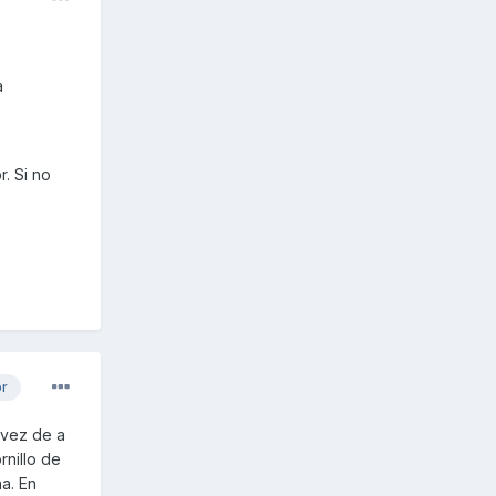
a
r. Si no
or
 vez de a
rnillo de
a. En