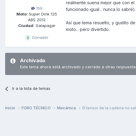
realmente suena mejor que con el 
159
funcionado igual... nunca lo sabré).
Moto:
Super Dink 125
ABS 2012
Así que tema resuelto, y gustito d
Ciudad:
Galapagar
moto... pero divertido.
Donador
Archivado
Este tema ahora está archivado y cerrado a otras respuesta
Ir a la lista de temas
Inicio
FORO TÉCNICO
Mecánica
El tensor de la cadena no sa