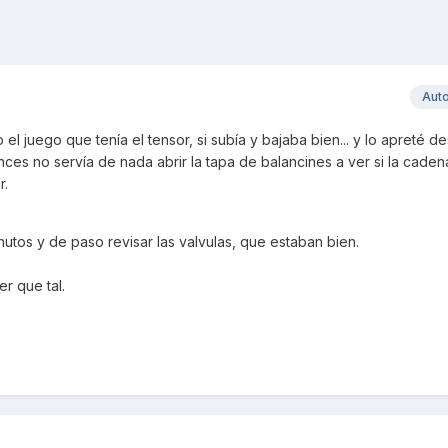
Aut
l juego que tenía el tensor, si subía y bajaba bien... y lo apreté des
nces no servía de nada abrir la tapa de balancines a ver si la cade
r.
nutos y de paso revisar las valvulas, que estaban bien.
er que tal.