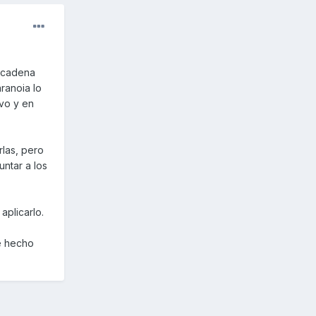
a cadena
ranoia lo
vo y en
rlas, pero
untar a los
aplicarlo.
de hecho