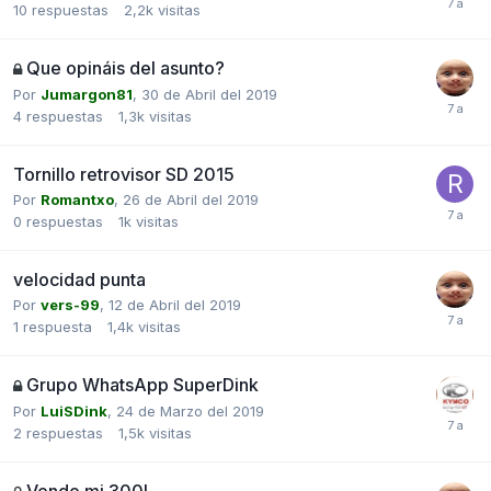
10
respuestas
2,2k
visitas
Que opináis del asunto?
Por
Jumargon81
,
30 de Abril del 2019
4
respuestas
1,3k
visitas
Tornillo retrovisor SD 2015
Por
Romantxo
,
26 de Abril del 2019
0
respuestas
1k
visitas
velocidad punta
Por
vers-99
,
12 de Abril del 2019
1
respuesta
1,4k
visitas
Grupo WhatsApp SuperDink
Por
LuiSDink
,
24 de Marzo del 2019
2
respuestas
1,5k
visitas
Vendo mi 300I